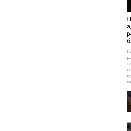
П
а
р
б
П
ра
те
п
пр
зо