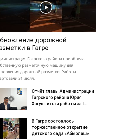
бновление дорожной
азметки в Гагре
дминистрация Гагрского района приобрела
обственную разметочную машину для
бновления дорожной разметки. Работы
артовали 31 июля.
Отчёт главы Администрации
Гагрского района Юрия
Хагуш: итоги работы за I...
В Гагре состоялось
торжественное открытие
детского сада «Абырлаш»