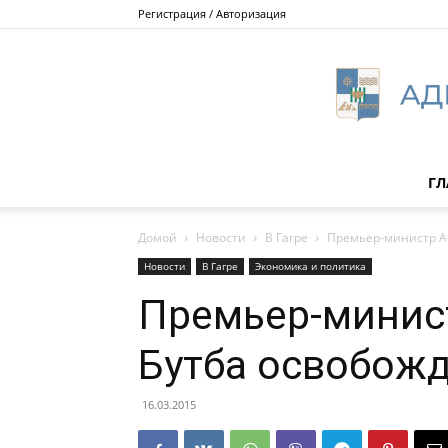
Регистрация / Авторизация
ГЛ
Домой
Новости
В Гагре
Премьер-министр Аб
Новости
В Гагре
Экономика и политика
Премьер-минис
Бутба освобожд
16.03.2015