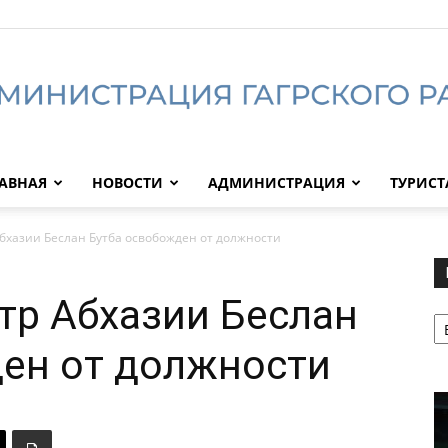
АВНАЯ
НОВОСТИ
АДМИНИСТРАЦИЯ
ТУРИС
Администрация
хазии Беслан Бутба освобожден от должности
тр Абхазии Беслан
Р
Гагрского
ен от должности