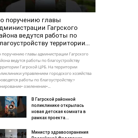
о поручению главы
дминистрации Гагрского
айона ведутся работы по
лагоустройству территории...
о поручению главы администрации Гагрского
йона ведутся работы по благоустройству
рритории Гагрской ЦРБ. На территории
оликлиники управлением городского хозяйства
оводятся работы по благоустройству:•
нирование• озеленение•...
В Гагрской районной
поликлинике открылась
новая детская комната в
рамках проекта...
Министр здравоохранения