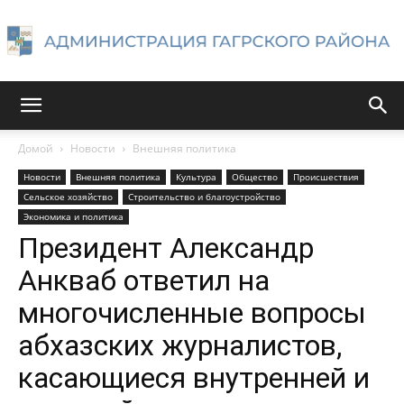
Администрация
Домой
Новости
Внешняя политика
Новости
Внешняя политика
Культура
Общество
Происшествия
Гагрского
Сельское хозяйство
Строительство и благоустройство
Экономика и политика
Президент Александр
района
Анкваб ответил на
многочисленные вопросы
абхазских журналистов,
касающиеся внутренней и