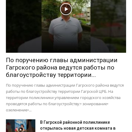
По поручению главы администрации
Гагрского района ведутся работы по
благоустройству территории...
По поручению главы администрации Гагрского района ведутся
работы по благоустройству территории Гагрской ЦРБ. На
территории поликлиники управлением городского хозяйства
проводятся работы по благоустройству:• зонирование•
озеленение•...
В Гагрской районной поликлинике
открылась новая детская комната в