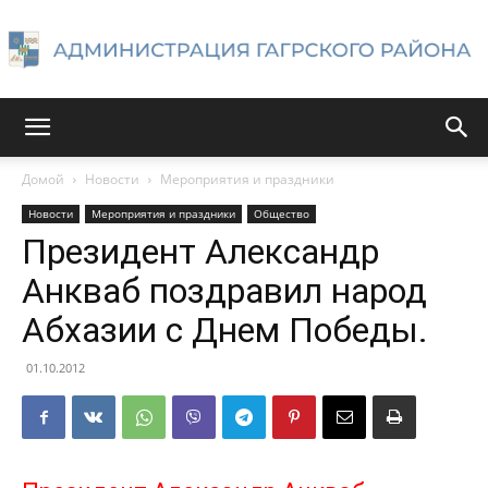
Администрация
Домой
Новости
Мероприятия и праздники
Новости
Мероприятия и праздники
Общество
Гагрского
Президент Александр
Анкваб поздравил народ
Абхазии с Днем Победы.
района
01.10.2012