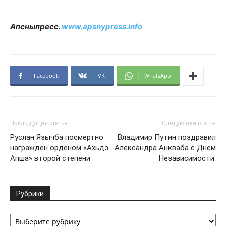
Апсныпресс.
www.apsnypress.info
Facebook
VK
WhatsApp
Предыдущая статья
Следующая статья
Руслан Язычба посмертно
Владимир Путин поздравил
награжден орденом «Ахьдз-
Александра Анкваба с Днем
Апша» второй степени
Независимости.
Рубрики
Рубрики