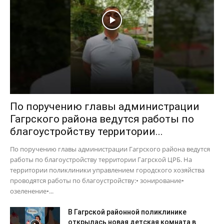
По поручению главы администрации
Гагрского района ведутся работы по
благоустройству территории...
По поручению главы администрации Гагрского района ведутся
работы по благоустройству территории Гагрской ЦРБ. На
территории поликлиники управлением городского хозяйства
проводятся работы по благоустройству:• зонирование•
озеленение•...
В Гагрской районной поликлинике
открылась новая детская комната в