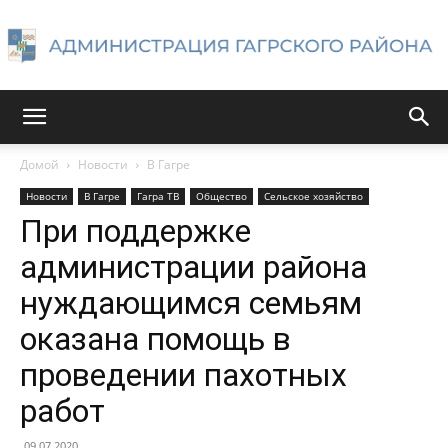
Администрация
Домой
Новости
В Гагре
Новости
В Гагре
Гагра ТВ
Общество
Сельское хозяйство
Гагрского
При поддержке
администрации района
нуждающимся семьям
района
оказана помощь в
проведении пахотных
работ
09.07.2020