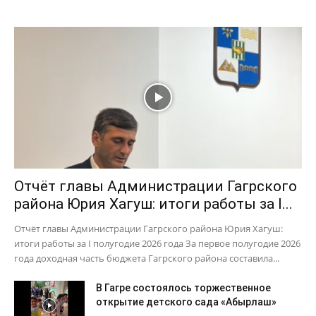
Отчёт главы Администрации Гагрского
района Юрия Хагуш: итоги работы за I...
Отчёт главы Администрации Гагрского района Юрия Хагуш:
итоги работы за I полугодие 2026 года За первое полугодие 2026
года доходная часть бюджета Гагрского района составила...
В Гагре состоялось торжественное
открытие детского сада «Абырлаш»