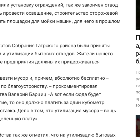
или установку ограждений, так же закончен отвод
ь провести освещение, строительство сторожевой
ить площадки для мойки машин, для чего в прошлом
П
а
атов Собрания Гагрского района были приняты
р
и и утилизации бытовых отходов. Жители нашего
б
ные предприятия должны их придерживаться.
П
зти мусор и, причем, абсолютно бесплатно –
ра
те
 по благоустройству. – прокомментировал
п
тва Валерий Барциц -А вот если сюда будет
пр
тие, то оно должно платить за один кубометр
зо
ставка. Дело в том, что утилизация мусора – вещь
деленную плату».
ства так же отметил, что на утилизацию бытовых