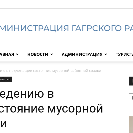
АВНАЯ
НОВОСТИ
АДМИНИСТРАЦИЯ
ТУРИС
Администрация
нию в надлежащее состояние мусорной районной свалки
ройство
ведению в
Р
Гагрского
стояние мусорной
ки