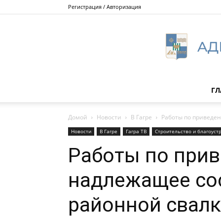
Регистрация / Авторизация
ГЛ
Домой
Новости
В Гагре
Работы по приведе
Новости
В Гагре
Гагра ТВ
Строительство и благоуст
Работы по при
надлежащее со
районной свал