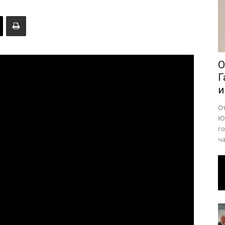
района
О
Г
и
О
Юр
го
ча