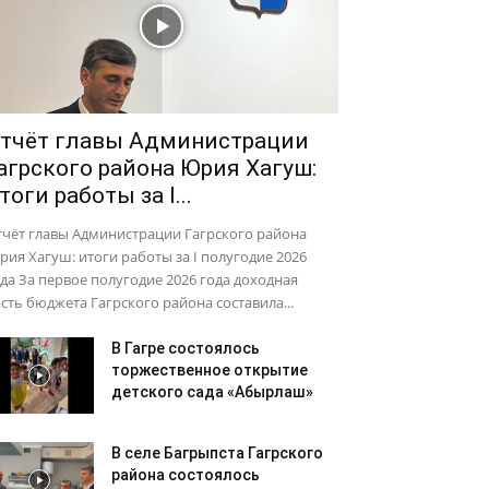
тчёт главы Администрации
агрского района Юрия Хагуш:
тоги работы за I...
тчёт главы Администрации Гагрского района
ия Хагуш: итоги работы за I полугодие 2026
да За первое полугодие 2026 года доходная
сть бюджета Гагрского района составила...
В Гагре состоялось
торжественное открытие
детского сада «Абырлаш»
В селе Багрыпста Гагрского
района состоялось