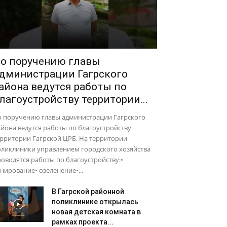
о поручению главы
дминистрации Гагрского
айона ведутся работы по
лагоустройству территории...
о поручению главы администрации Гагрского
йона ведутся работы по благоустройству
рритории Гагрской ЦРБ. На территории
оликлиники управлением городского хозяйства
оводятся работы по благоустройству:•
нирование• озеленение•...
В Гагрской районной
поликлинике открылась
новая детская комната в
рамках проекта...