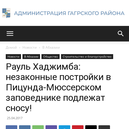
Администрация
Домой
Новости
В Абхазии
Новости
В Абхазии
Общество
Строительство и благоустройство
Гагрского
Рауль Хаджимба:
незаконные постройки в
Пицунда-Мюссерском
района
заповеднике подлежат
сносу!
25.04.2017