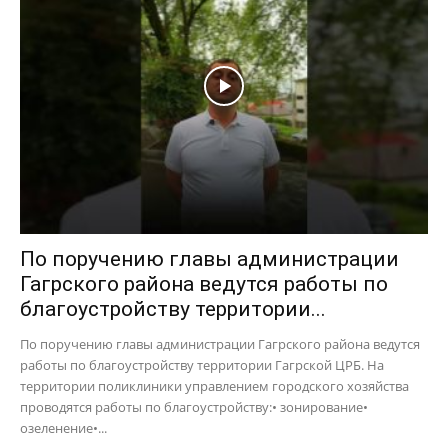
По поручению главы администрации
Гагрского района ведутся работы по
благоустройству территории...
По поручению главы администрации Гагрского района ведутся
работы по благоустройству территории Гагрской ЦРБ. На
территории поликлиники управлением городского хозяйства
проводятся работы по благоустройству:• зонирование•
озеленение•...