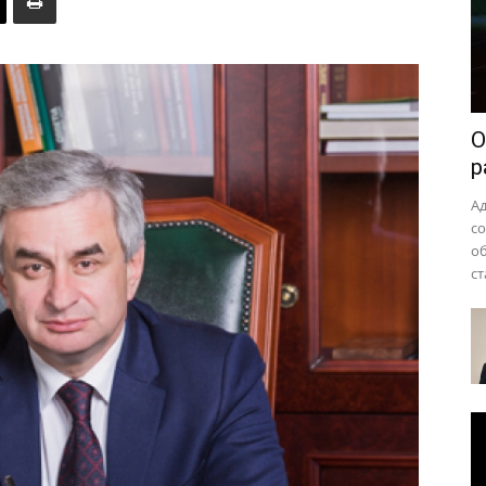
района
О
р
А
с
о
ст