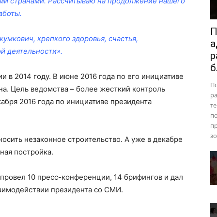
ми странами. Рассчитываю на продолжение нашего
аботы.
П
умкович, крепкого здоровья, счастья,
а
ой деятельности».
р
б
 в 2014 году. В июне 2016 года по его инициативе
П
а. Цель ведомства – более жесткий контроль
ра
абря 2016 года по инициативе президента
те
п
пр
зо
носить незаконное строительство. А уже в декабре
ная постройка.
провел 10 пресс-конференции, 14 брифингов и дал
заимодействии президента со СМИ.