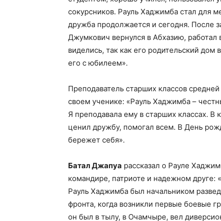
сокурсников. Рауль Хаджимба стал для 
дружба продолжается и сегодня. После з
Джумкович вернулся в Абхазию, работал 
виделись, так как его родительский дом 
его с юбилеем».
Преподаватель старших классов средне
своем ученике: «Рауль Хаджимба – честн
Я преподавала ему в старших классах. В
ценил дружбу, помогал всем. В День рож
бережет себя».
Батал Джапуа
рассказал о Рауле Хаджим
командире, патриоте и надежном друге: 
Рауль Хаджимба был начальником развед
фронта, когда возникли первые боевые г
он был в тылу, в Очамчыре, вел диверсио