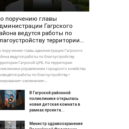
о поручению главы
дминистрации Гагрского
айона ведутся работы по
лагоустройству территории...
о поручению главы администрации Гагрского
йона ведутся работы по благоустройству
рритории Гагрской ЦРБ. На территории
оликлиники управлением городского хозяйства
оводятся работы по благоустройству:•
нирование• озеленение•...
В Гагрской районной
поликлинике открылась
новая детская комната в
рамках проекта...
Министр здравоохранения