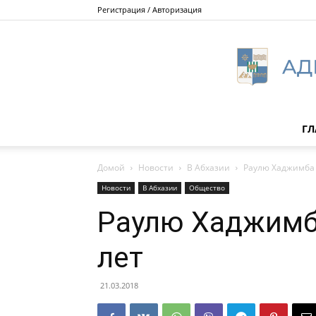
Регистрация / Авторизация
ГЛ
Домой
Новости
В Абхазии
Раулю Хаджимба 
Новости
В Абхазии
Общество
Раулю Хаджимб
лет
21.03.2018