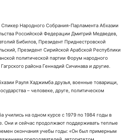
е Спикер Народного Собрания-Парламента Абхазии
льства Российской Федерации Дмитрий Медведев,
атолий Бибилов, Президент Приднестровской
льский, Президент Сирийской Арабской Республики
анской политической партии Форум народного
 Гагрского района Геннадий Сичинава и другие.
бхазии Рауля Хаджимба друзья, военные товарищи,
осударства – человеке, друге, политическом
 учились на одном курсе с 1979 по 1984 годы в
е. Они и сейчас продолжают поддерживать теплые
ремен окончания учебы годы: «Он был примерным
уважением преподавателей, авторитетом