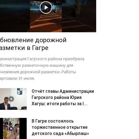
бновление дорожной
азметки в Гагре
дминистрация Гагрского района приобрела
обственную разметочную машину для
бновления дорожной разметки. Работы
артовали 31 июля.
Отчёт главы Администрации
Гагрского района Юрия
Хагуш: итоги работы за I...
В Гагре состоялось
торжественное открытие
детского сада «Абырлаш»