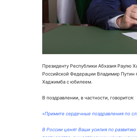
Президенту Республики Абхазия Раулю Ха
Российской Федерации Владимир Путин п
Хаджимба с юбилеем.
В поздравлении, в частности, говорится:
«Примите сердечные поздравления по сл
В России ценят Ваши усилия по развитию