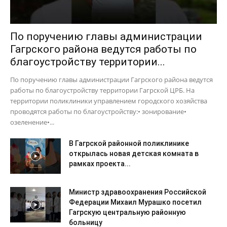
По поручению главы администрации
Гагрского района ведутся работы по
благоустройству территории...
По поручению главы администрации Гагрского района ведутся
работы по благоустройству территории Гагрской ЦРБ. На
территории поликлиники управлением городского хозяйства
проводятся работы по благоустройству:• зонирование•
озеленение•...
В Гагрской районной поликлинике
открылась новая детская комната в
рамках проекта...
Министр здравоохранения Российской
Федерации Михаил Мурашко посетил
Гагрскую центральную районную
больницу