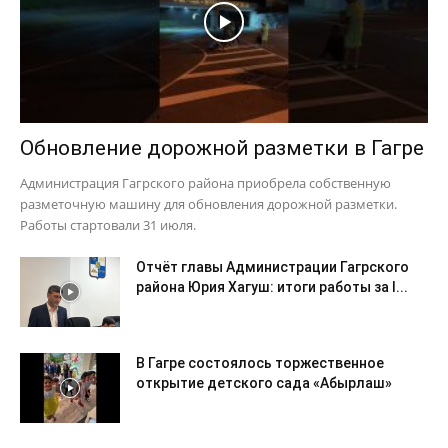
Обновление дорожной разметки в Гагре
Администрация Гагрского района приобрела собственную
разметочную машину для обновления дорожной разметки.
Работы стартовали 31 июля.
Отчёт главы Администрации Гагрского
района Юрия Хагуш: итоги работы за I...
В Гагре состоялось торжественное
открытие детского сада «Абырлаш»