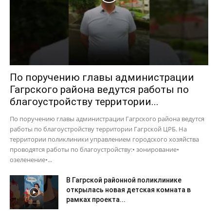
По поручению главы администрации
Гагрского района ведутся работы по
благоустройству территории...
По поручению главы администрации Гагрского района ведутся
работы по благоустройству территории Гагрской ЦРБ. На
территории поликлиники управлением городского хозяйства
проводятся работы по благоустройству:• зонирование•
озеленение•...
В Гагрской районной поликлинике
открылась новая детская комната в
рамках проекта...