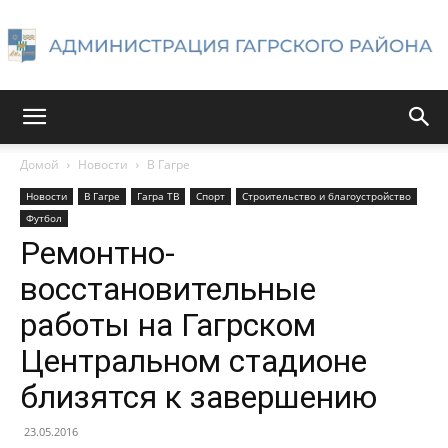
Администрация
Домой
Новости
В Гагре
Новости
В Гагре
Гагра ТВ
Спорт
Строительство и благоустройство
Гагрского
Футбол
Ремонтно-
восстановительные
района
работы на Гагрском
Центральном стадионе
близятся к завершению
23.05.2016