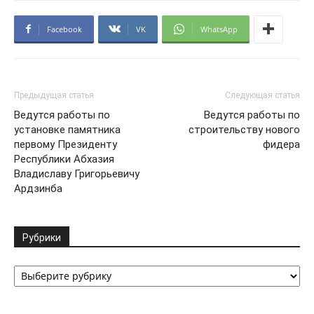
Facebook
VK
WhatsApp
Предыдущая статья
Следующая статья
Ведутся работы по
Ведутся работы по
установке памятника
строительству нового
первому Президенту
фидера
Республики Абхазия
Владиславу Григорьевичу
Ардзинба
Рубрики
Рубрики