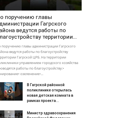
о поручению главы
дминистрации Гагрского
айона ведутся работы по
лагоустройству территории...
о поручению главы администрации Гагрского
йона ведутся работы по благоустройству
рритории Гагрской ЦРБ. На территории
оликлиники управлением городского хозяйства
оводятся работы по благоустройству:•
нирование• озеленение•...
В Гагрской районной
поликлинике открылась
новая детская комната в
рамках проекта...
Министр здравоохранения