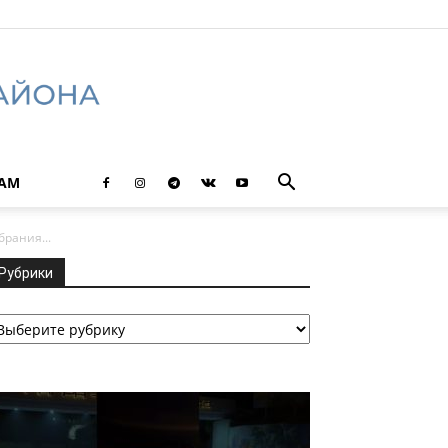
ТАМ
рания...
Рубрики
убрики