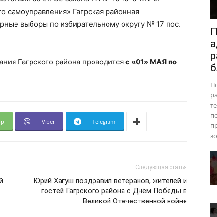
ого самоуправления» Гагрская районная
рные выборы по избирательному округу № 17 пос.
П
а
р
ания Гагрского района проводится
с
«01» МАЯ по
б
П
ра
те
п
pp
Viber
Telegram
пр
зо
Следующая статья
й
Юрий Хагуш поздравил ветеранов, жителей и
гостей Гагрского района с Днём Победы в
Великой Отечественной войне