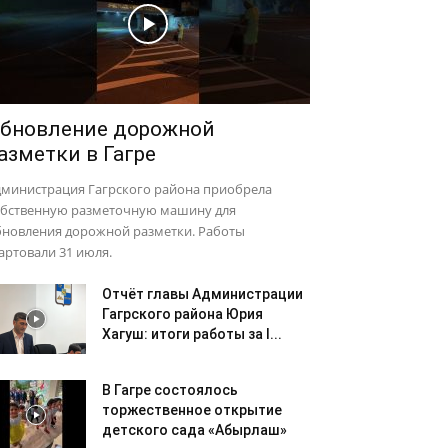
бновление дорожной
азметки в Гагре
дминистрация Гагрского района приобрела
обственную разметочную машину для
бновления дорожной разметки. Работы
артовали 31 июля.
Отчёт главы Администрации
Гагрского района Юрия
Хагуш: итоги работы за I...
В Гагре состоялось
торжественное открытие
детского сада «Абырлаш»