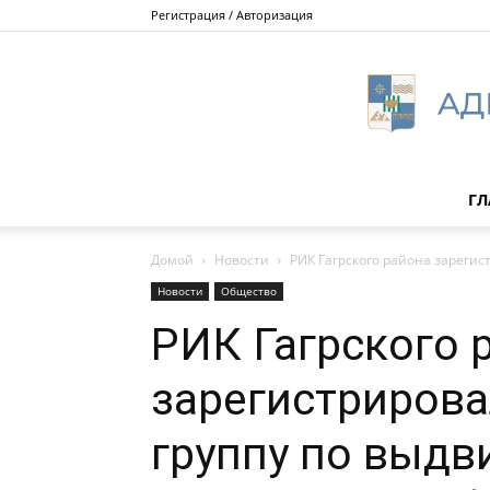
Регистрация / Авторизация
ГЛ
Домой
Новости
РИК Гагрского района зареги
Новости
Общество
РИК Гагрского 
зарегистриров
группу по выд