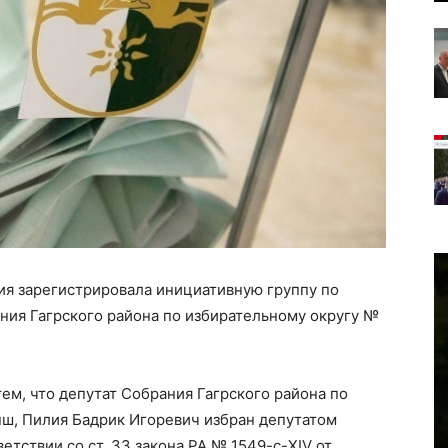
ия зарегистрировала инициативную группу по
ния Гагрского района по избирательному округу №
ем, что депутат Собрания Гагрского района по
пш, Пилия Бадрик Игоревич избран депутатом
етствии со ст. 33 закона РА № 1549-с-XIV от