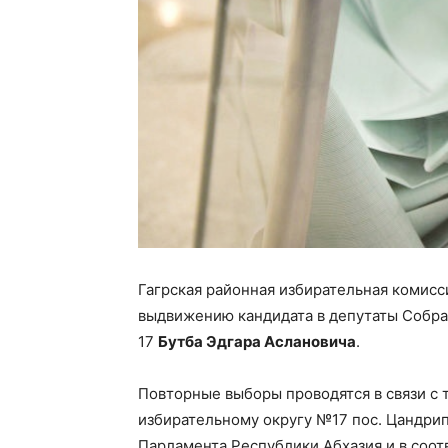
Гагрская районная избирательная комисс
выдвижению кандидата в депутаты Собра
17
Бутба Эдгара Аслановича
.
Повторные выборы проводятся в связи с т
избирательному округу №17 пос. Цандри
Парламента Республики Абхазия и в соотв