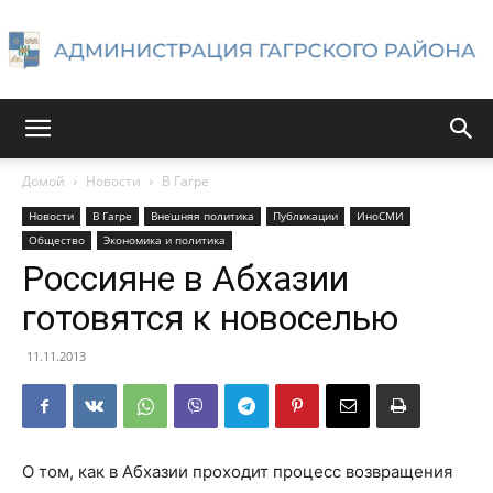
Администрация
Домой
Новости
В Гагре
Новости
В Гагре
Внешняя политика
Публикации
ИноСМИ
Гагрского
Общество
Экономика и политика
Россияне в Абхазии
готовятся к новоселью
района
11.11.2013
О том, как в Абхазии проходит процесс возвращения