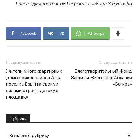
Глава администрации Гагрского района З.Р.Бганба
Facebook
VK
WhatsApp
Предыдущая статья
Следующая статья
Жители многоквартирных
Благотворительный Фонд
домов микрорайона Аспа
Защиты Животных Абхазии
поселка Бзыпта своими
«Багира»
силами строят детскую
площадку
Рубрики
Рубрики