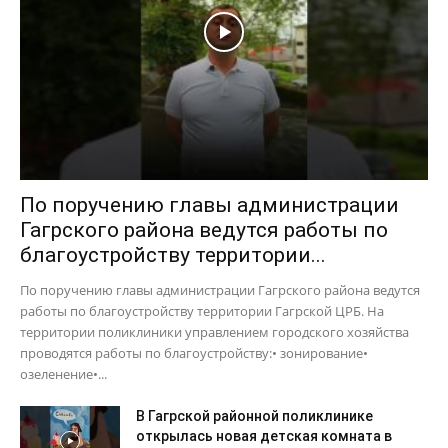
По поручению главы администрации
Гагрского района ведутся работы по
благоустройству территории...
По поручению главы администрации Гагрского района ведутся
работы по благоустройству территории Гагрской ЦРБ. На
территории поликлиники управлением городского хозяйства
проводятся работы по благоустройству:• зонирование•
озеленение•...
В Гагрской районной поликлинике
открылась новая детская комната в