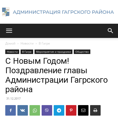
Администрация
Домой
Новости
В Гагре
Новости
В Гагре
Мероприятия и праздники
Общество
Гагрского
С Новым Годом!
Поздравление главы
Администрации Гагрского
района
района
31.12.2017