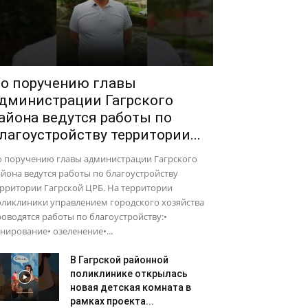
о поручению главы
дминистрации Гагрского
айона ведутся работы по
лагоустройству территории...
о поручению главы администрации Гагрского
йона ведутся работы по благоустройству
рритории Гагрской ЦРБ. На территории
оликлиники управлением городского хозяйства
оводятся работы по благоустройству:•
нирование• озеленение•...
В Гагрской районной
поликлинике открылась
новая детская комната в
рамках проекта...