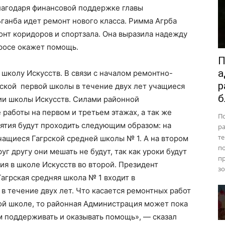
благодаря финансовой поддержке главы
ганба идет ремонт нового класса. Римма Агрба
онт коридоров и спортзала. Она выразила надежду
просе окажет помощь.
П
а
школу Искусств. В связи с началом ремонтно-
р
зской первой школы в течение двух лет учащиеся
б
ии школы Искусств. Силами районной
работы на первом и третьем этажах, а так же
П
нятия будут проходить следующим образом: на
ра
те
ащиеся Гагрской средней школы № 1. А на втором
п
г другу они мешать не будут, так как уроки будут
пр
тия в школе Искусств во второй. Президент
зо
агрская средняя школа № 1 входит в
в течение двух лет. Что касается ремонтных работ
ой школе, то районная Администрация может пока
ем поддерживать и оказывать помощь», — сказал