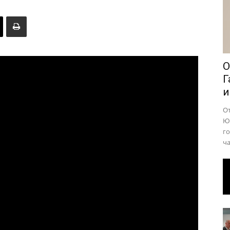
района
О
Г
и
О
Юр
го
ча