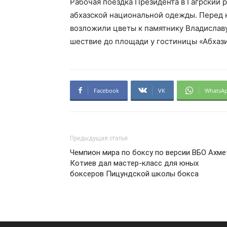
Рабочая поездка Президента в Гагрский
абхазской национальной одежды. Перед 
возложили цветы к памятнику Владислав
шествие до площади у гостиницы «Абхаз
Facebook
VK
WhatsA
Предыдущая статья
Чемпион мира по боксу по версии ВБО Ахме
Котиев дал мастер-класс для юных
боксеров Пицундской школы бокса