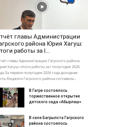
тчёт главы Администрации
агрского района Юрия Хагуш:
тоги работы за I...
тчёт главы Администрации Гагрского района
ия Хагуш: итоги работы за I полугодие 2026
да За первое полугодие 2026 года доходная
сть бюджета Гагрского района составила...
В Гагре состоялось
торжественное открытие
детского сада «Абырлаш»
В селе Багрыпста Гагрского
района состоялось