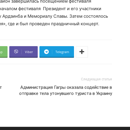
 район завершилась посещением фестиваля
началом фестиваля Президент и его участники
у Ардзинба и Мемориалу Славы. Затем состоялось
ия», где и был проведен праздничный концерт.
pp
Viber
Telegram
Следующая статья
т
Администрация Гагры оказала содействие в
отправке тела утонувшего туриста в Украину