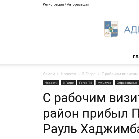
Регистрация / Авторизация
ГЛ
Домой
Новости
В Гагре
С рабочим визитом 
Новости
В Гагре
Гагра ТВ
Культура
Образование
С рабочим визи
район прибыл 
Рауль Хаджимб