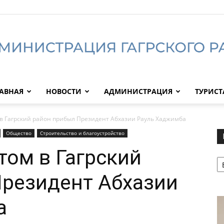
АВНАЯ
НОВОСТИ
АДМИНИСТРАЦИЯ
ТУРИС
Администрация
в Гагрский район прибыл Президент Абхазии Рауль Хаджимба
Общество
Строительство и благоустройство
том в Гагрский
Р
Гагрского
Президент Абхазии
а