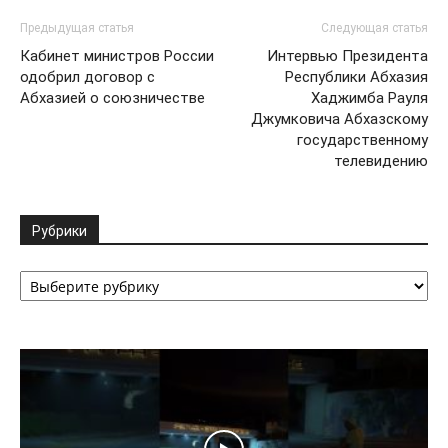
Предыдущая статья
Следующая статья
Кабинет министров России
Интервью Президента
одобрил договор с
Республики Абхазия
Абхазией о союзничестве
Хаджимба Рауля
Джумковича Абхазскому
государственному
телевидению
Рубрики
Рубрики