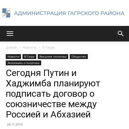
Администрация
Домой
Новости
В Гагре
Новости
В Гагре
Внешняя политика
Общество
Гагрского
Экономика и политика
Сегодня Путин и
Хаджимба планируют
района
подписать договор о
союзничестве между
Россией и Абхазией
24.11.2014