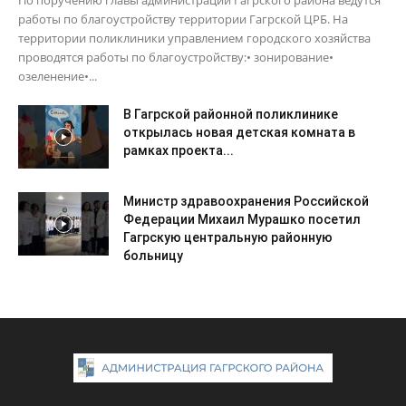
По поручению главы администрации Гагрского района ведутся
работы по благоустройству территории Гагрской ЦРБ. На
территории поликлиники управлением городского хозяйства
проводятся работы по благоустройству:• зонирование•
озеленение•...
В Гагрской районной поликлинике
открылась новая детская комната в
рамках проекта...
Министр здравоохранения Российской
Федерации Михаил Мурашко посетил
Гагрскую центральную районную
больницу