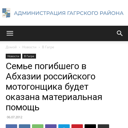
Администрация
Домой
Новости
В Гагре
Новости
В Гагре
Гагрского
Семье погибшего в
Абхазии российского
мотогонщика будет
района
оказана материальная
помощь
06.07.2012