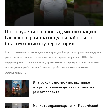
По поручению главы администрации
Гагрского района ведутся работы по
благоустройству территории...
По поручению главы администрации Гагрского района ведутся
работы по благоустройству территории Гагрской ЦРБ. На
территории поликлиники управлением городского хозяйства
проводятся работы по благоустройству:• зонирование•
озеленение•...
В Гагрской районной поликлинике
открылась новая детская комната в
рамках проекта...
Министр здравоохранения Российской