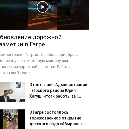
бновление дорожной
азметки в Гагре
дминистрация Гагрского района приобрела
обственную разметочную машину для
бновления дорожной разметки. Работы
артовали 31 июля.
Отчёт главы Администрации
Гагрского района Юрия
Хагуш: итоги работы за I...
В Гагре состоялось
торжественное открытие
детского сада «Абырлаш»