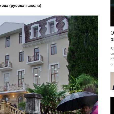
района
кова (русская школа)
О
р
А
с
о
ст