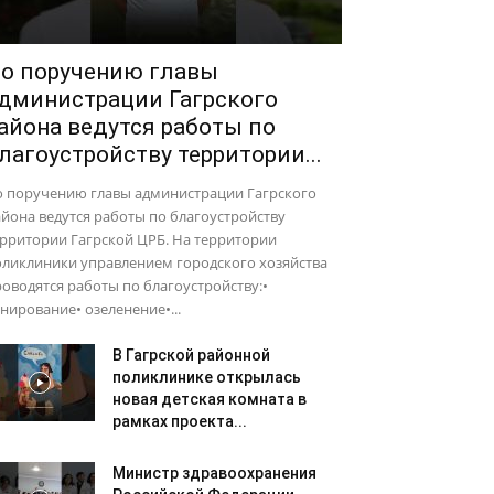
о поручению главы
дминистрации Гагрского
айона ведутся работы по
лагоустройству территории...
о поручению главы администрации Гагрского
йона ведутся работы по благоустройству
рритории Гагрской ЦРБ. На территории
оликлиники управлением городского хозяйства
оводятся работы по благоустройству:•
нирование• озеленение•...
В Гагрской районной
поликлинике открылась
новая детская комната в
рамках проекта...
Министр здравоохранения