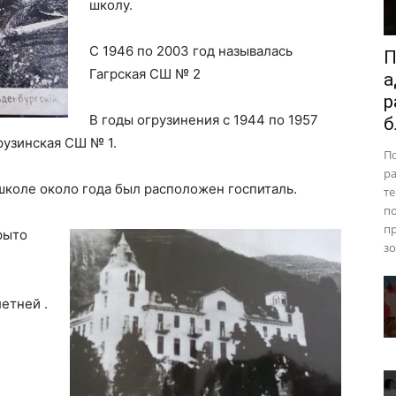
школу.
С 1946 по 2003 год называлась
П
Гагрская СШ № 2
а
р
В годы огрузинения с 1944 по 1957
б
рузинская СШ № 1.
П
ра
школе около года был расположен госпиталь.
те
п
пр
рыто
зо
етней .