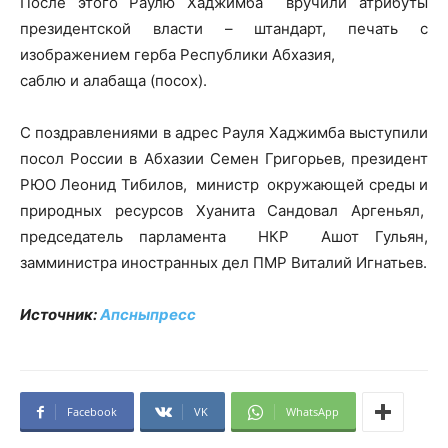
После этого Раулю Хаджимба вручили атрибуты
президентской власти – штандарт, печать с
изображением герба Республики Абхазия,
саблю и алабаща (посох).
С поздравлениями в адрес Рауля Хаджимба выступили
посол России в Абхазии Семен Григорьев, президент
РЮО Леонид Тибилов, министр окружающей среды и
природных ресурсов Хуанита Сандовал Аргеньял,
председатель парламента НКР Ашот Гульян,
замминистра иностранных дел ПМР Виталий Игнатьев.
Источник:
Апсныпресс
Facebook
VK
WhatsApp