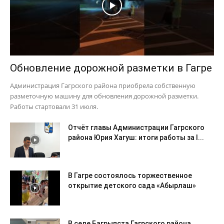
Обновление дорожной разметки в Гагре
Администрация Гагрского района приобрела собственную
разметочную машину для обновления дорожной разметки.
Работы стартовали 31 июля.
Отчёт главы Администрации Гагрского
района Юрия Хагуш: итоги работы за I...
В Гагре состоялось торжественное
открытие детского сада «Абырлаш»
В селе Багрыпста Гагрского района