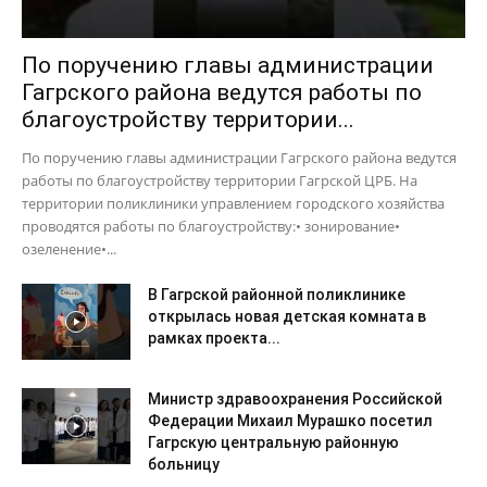
По поручению главы администрации
Гагрского района ведутся работы по
благоустройству территории...
По поручению главы администрации Гагрского района ведутся
работы по благоустройству территории Гагрской ЦРБ. На
территории поликлиники управлением городского хозяйства
проводятся работы по благоустройству:• зонирование•
озеленение•...
В Гагрской районной поликлинике
открылась новая детская комната в
рамках проекта...
Министр здравоохранения Российской
Федерации Михаил Мурашко посетил
Гагрскую центральную районную
больницу