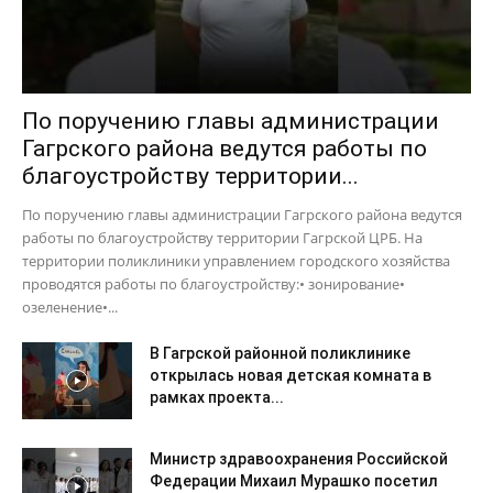
По поручению главы администрации
Гагрского района ведутся работы по
благоустройству территории...
По поручению главы администрации Гагрского района ведутся
работы по благоустройству территории Гагрской ЦРБ. На
территории поликлиники управлением городского хозяйства
проводятся работы по благоустройству:• зонирование•
озеленение•...
В Гагрской районной поликлинике
открылась новая детская комната в
рамках проекта...
Министр здравоохранения Российской
Федерации Михаил Мурашко посетил