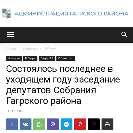
Администрация
Домой
Новости
В Гагре
Новости
В Гагре
Гагра ТВ
Общество
Гагрского
Состоялось последнее в
уходящем году заседание
депутатов Собрания
района
Гагрского района
31.12.2016