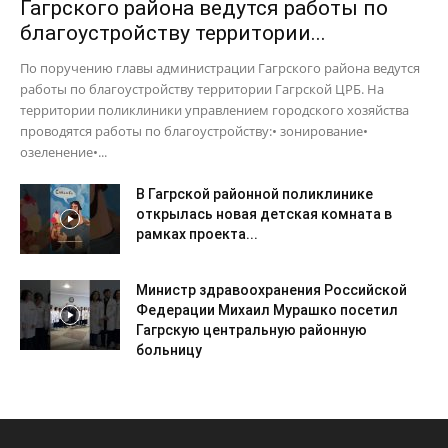
Гагрского района ведутся работы по
благоустройству территории...
По поручению главы администрации Гагрского района ведутся
работы по благоустройству территории Гагрской ЦРБ. На
территории поликлиники управлением городского хозяйства
проводятся работы по благоустройству:• зонирование•
озеленение•...
В Гагрской районной поликлинике
открылась новая детская комната в
рамках проекта...
Министр здравоохранения Российской
Федерации Михаил Мурашко посетил
Гагрскую центральную районную
больницу