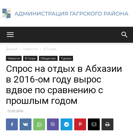
Администрация
Домой
Новости
В Гагре
Новости
В Гагре
Общество
Туризм
Гагрского
Спрос на отдых в Абхазии
в 2016-ом году вырос
вдвое по сравнению с
района
прошлым годом
15.03.2016