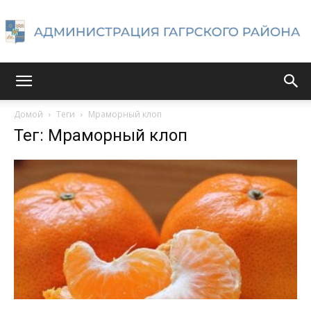
Администрация
Домой
Теги
Мраморный клоп
Тег: Мраморный клоп
Гагрского
района