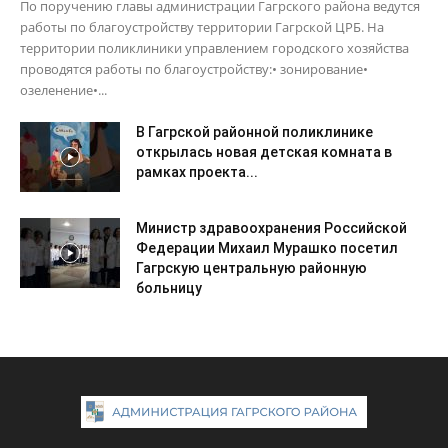
По поручению главы администрации Гагрского района ведутся
работы по благоустройству территории Гагрской ЦРБ. На
территории поликлиники управлением городского хозяйства
проводятся работы по благоустройству:• зонирование•
озеленение•...
В Гагрской районной поликлинике
открылась новая детская комната в
рамках проекта...
Министр здравоохранения Российской
Федерации Михаил Мурашко посетил
Гагрскую центральную районную
больницу