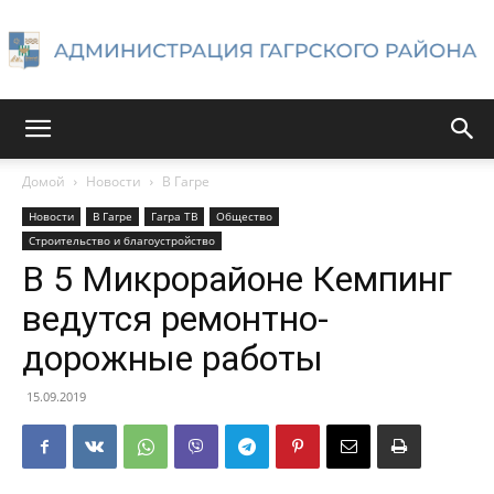
Администрация
Домой
Новости
В Гагре
Новости
В Гагре
Гагра ТВ
Общество
Гагрского
Строительство и благоустройство
В 5 Микрорайоне Кемпинг
ведутся ремонтно-
района
дорожные работы
15.09.2019