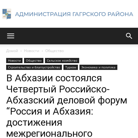
Администрация
Домой
Новости
Общество
Новости
Общество
Сельское хозяйство
Гагрского
Строительство и благоустройство
Туризм
Экономика и политика
В Абхазии состоялся
Четвертый Российско-
района
Абхазский деловой форум
“Россия и Абхазия:
достижения
межрегионального