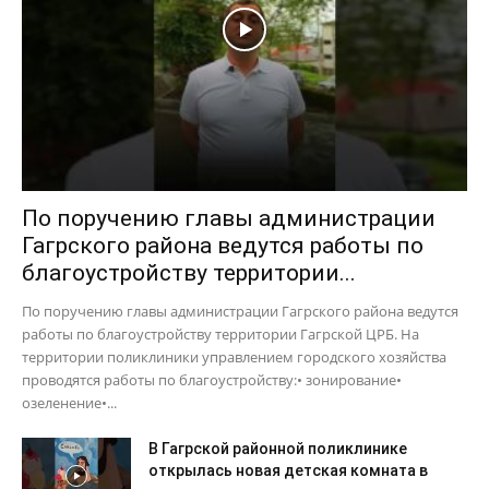
По поручению главы администрации
Гагрского района ведутся работы по
благоустройству территории...
По поручению главы администрации Гагрского района ведутся
работы по благоустройству территории Гагрской ЦРБ. На
территории поликлиники управлением городского хозяйства
проводятся работы по благоустройству:• зонирование•
озеленение•...
В Гагрской районной поликлинике
открылась новая детская комната в