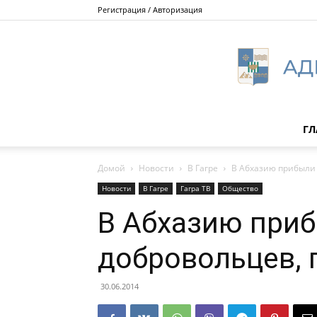
Регистрация / Авторизация
ГЛ
Домой
Новости
В Гагре
В Абхазию прибыли 
Новости
В Гагре
Гагра ТВ
Общество
В Абхазию при
добровольцев, 
30.06.2014