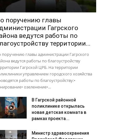
о поручению главы
дминистрации Гагрского
айона ведутся работы по
лагоустройству территории...
о поручению главы администрации Гагрского
йона ведутся работы по благоустройству
рритории Гагрской ЦРБ. На территории
оликлиники управлением городского хозяйства
оводятся работы по благоустройству:•
нирование• озеленение•...
В Гагрской районной
поликлинике открылась
новая детская комната в
рамках проекта...
Министр здравоохранения