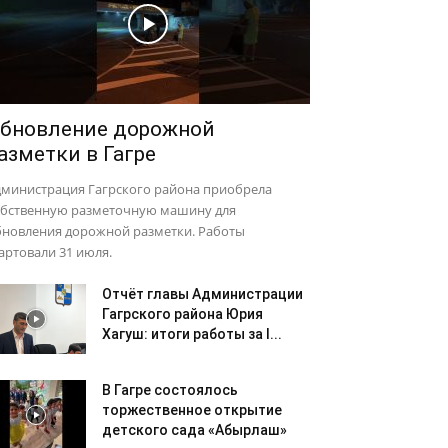
бновление дорожной
азметки в Гагре
дминистрация Гагрского района приобрела
обственную разметочную машину для
бновления дорожной разметки. Работы
артовали 31 июля.
Отчёт главы Администрации
Гагрского района Юрия
Хагуш: итоги работы за I...
В Гагре состоялось
торжественное открытие
детского сада «Абырлаш»