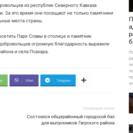
ровольцев из республик Северного Кавказа
и. За это время они посещают не только памятники
П
ьные места страны.
а
р
сетить Парк Славы в столице и памятник
б
добровольцев огромную благодарность выразили
айона и села Псахара.
П
ра
те
п
пр
pp
Viber
Telegram
зо
Следующая статья
Состоялся общерайонный городской бал
для выпускников Гагрского района