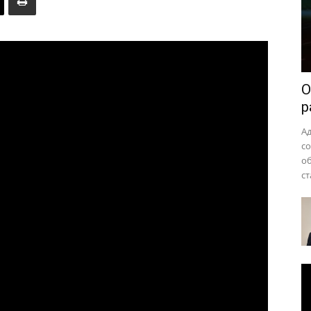
района
О
р
А
с
о
ст