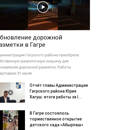
бновление дорожной
азметки в Гагре
дминистрация Гагрского района приобрела
обственную разметочную машину для
бновления дорожной разметки. Работы
артовали 31 июля.
Отчёт главы Администрации
Гагрского района Юрия
Хагуш: итоги работы за I...
В Гагре состоялось
торжественное открытие
детского сада «Абырлаш»