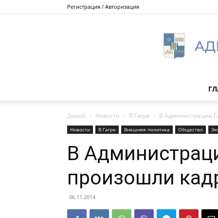
Регистрация / Авторизация
ГЛ
Домой
Новости
В Гагре
В Администрации Г
Новости
В Гагре
Внешняя политика
Общество
Эк
В Администраци
произошли кад
06.11.2014