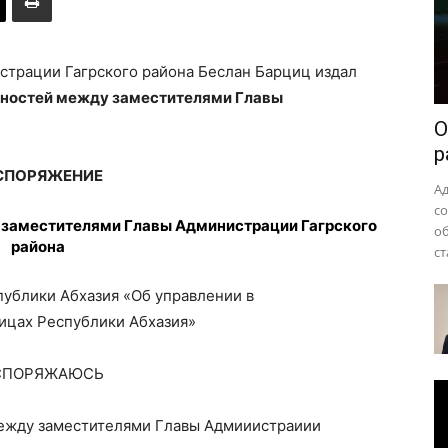
района
трации Гагрского района Беслан Барциц издал
нностей между заместителями Главы
О
р
СПОРЯЖЕНИЕ
А
с
 замести
т
елями Главы Администрации Гагрского
о
района
ст
публики Абхазия «Об управлении в
ицах Республики Абхазия»
СПОРЯЖАЮСЬ
ежду заместителями Главы Адмииистраиии