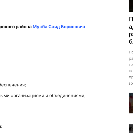
П
а
рского района
Мукба Саид Борисович
р
б
П
ра
те
п
пр
зо
беспечения;
ными организациями и объединениями;
: