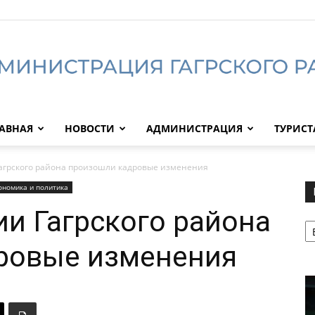
АВНАЯ
НОВОСТИ
АДМИНИСТРАЦИЯ
ТУРИС
Администрация
агрского района произошли кадровые изменения
ономика и политика
и Гагрского района
Р
Гагрского
ровые изменения