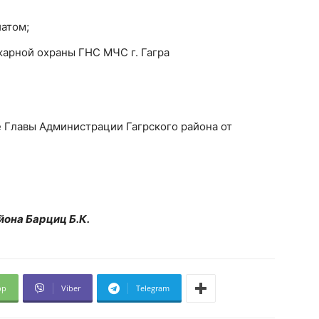
атом;
арной охраны ГНС МЧС г. Гагра
 Главы Администрации Гагрского района от
йона Барциц Б.К.
pp
Viber
Telegram