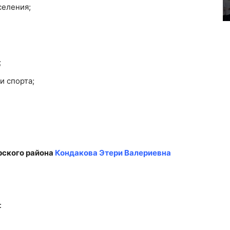
селения;
;
и спорта;
рского района
Кондакова Этери Валериевна
: