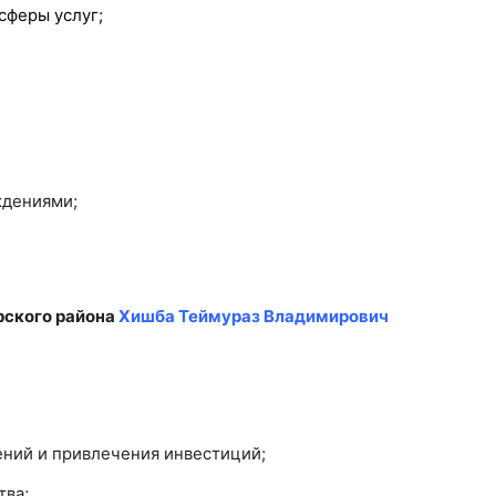
сферы услуг;
ждениями;
рского района
Хишба Теймураз Владимирович
ний и привлечения инвестиций;
тва;