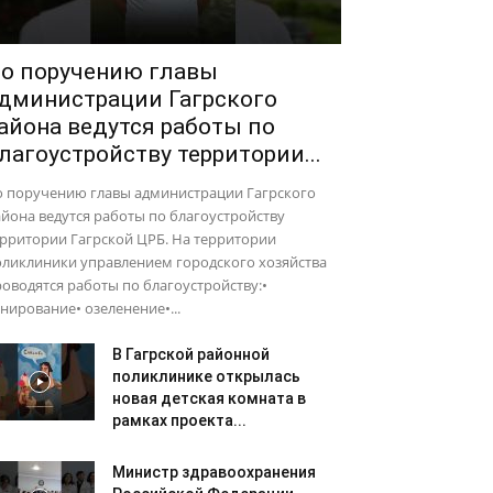
о поручению главы
дминистрации Гагрского
айона ведутся работы по
лагоустройству территории...
о поручению главы администрации Гагрского
йона ведутся работы по благоустройству
рритории Гагрской ЦРБ. На территории
оликлиники управлением городского хозяйства
оводятся работы по благоустройству:•
нирование• озеленение•...
В Гагрской районной
поликлинике открылась
новая детская комната в
рамках проекта...
Министр здравоохранения