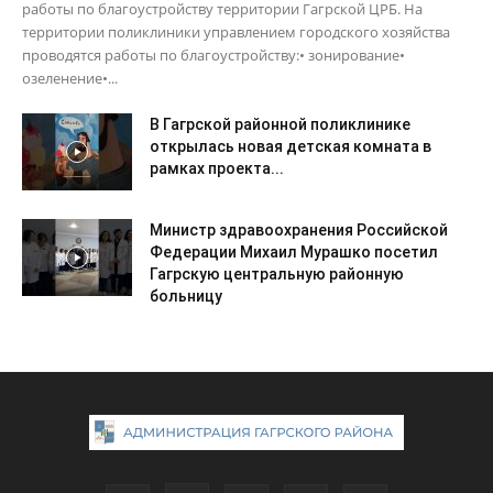
работы по благоустройству территории Гагрской ЦРБ. На
территории поликлиники управлением городского хозяйства
проводятся работы по благоустройству:• зонирование•
озеленение•...
В Гагрской районной поликлинике
открылась новая детская комната в
рамках проекта...
Министр здравоохранения Российской
Федерации Михаил Мурашко посетил
Гагрскую центральную районную
больницу