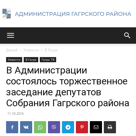
Администрация
Домой
Новости
В Гагре
Новости
В Гагре
Гагра ТВ
Гагрского
В Администрации
состоялось торжественное
заседание депутатов
района
Собрания Гагрского района
11.10.2016