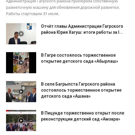
Администрация Гагрского района приобрела собственную
разметочную машину для обновления дорожной разметки.
Работы стартовали 31 июля.
Отчёт главы Администрации Гагрского
района Юрия Хагуш: итоги работы за I...
В Гагре состоялось торжественное
открытие детского сада «Абырлаш»
В селе Багрыпста Гагрского района
состоялось торжественное открытие
детского сада «Ашана»
В Пицунде торжественно открыт после
реконструкции детский сад «Амзара»