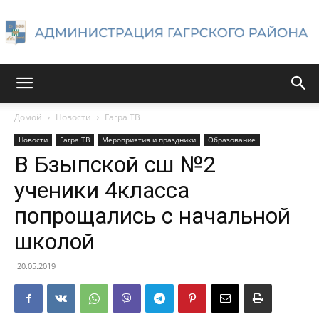
Администрация
Домой
Новости
Гагра ТВ
Новости
Гагра ТВ
Мероприятия и праздники
Образование
Гагрского
В Бзыпской сш №2
ученики 4класса
попрощались с начальной
района
школой
20.05.2019