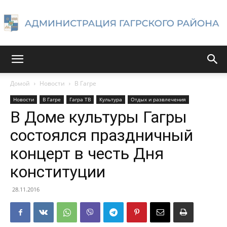
Администрация
Домой
Новости
В Гагре
Новости
В Гагре
Гагра ТВ
Культура
Отдых и развлечения
Гагрского
В Доме культуры Гагры
состоялся праздничный
концерт в честь Дня
района
конституции
28.11.2016