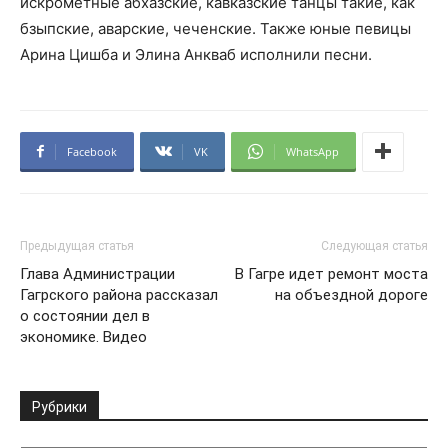
искрометные абхазские, кавказские танцы такие, как
бзыпские, аварские, чеченские. Также юные певицы
Арина Цишба и Элина Анкваб исполнили песни.
Facebook
VK
WhatsApp
Предыдущая статья
Следующая статья
Глава Администрации
В Гагре идет ремонт моста
Гагрского района рассказал
на объездной дороге
о состоянии дел в
экономике. Видео
Рубрики
Рубрики