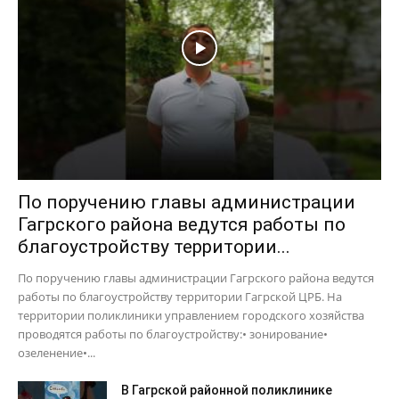
По поручению главы администрации
Гагрского района ведутся работы по
благоустройству территории...
По поручению главы администрации Гагрского района ведутся
работы по благоустройству территории Гагрской ЦРБ. На
территории поликлиники управлением городского хозяйства
проводятся работы по благоустройству:• зонирование•
озеленение•...
В Гагрской районной поликлинике