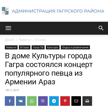
Администрация
Домой
Новости
В Гагре
Новости
В Гагре
Гагра ТВ
Культура
Отдых и развлечения
Гагрского
В доме Культуры города
Гагра состоялся концерт
популярного певца из
района
Армении Араз
09.11.2013