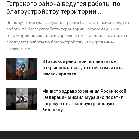
Гагрского района ведутся работы по
благоустройству территории...
По поручению главы администрации Гагрского района ведутся
работы по благоустройству территории Гагрской ЦРБ. На
территории поликлиники управлением городского хозяйства
проводятся работы по благоустройству:• зонирование•
озеленение•...
В Гагрской районной поликлинике
открылась новая детская комната в
рамках проекта...
Министр здравоохранения Российской
Федерации Михаил Мурашко посетил
Гагрскую центральную районную
больницу