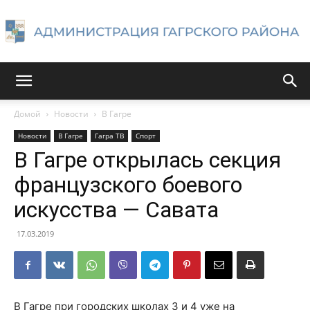
Администрация
Домой
Новости
В Гагре
Новости
В Гагре
Гагра ТВ
Спорт
Гагрского
В Гагре открылась секция
французского боевого
искусства — Савата
района
17.03.2019
В Гагре при городских школах 3 и 4 уже на