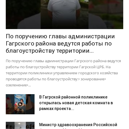
По поручению главы администрации
Гагрского района ведутся работы по
благоустройству территории...
По поручению главы администрации Гагрского района ведутся
работы по благоустройству территории Гагрской ЦРБ. На
территории поликлиники управлением городского хозяйства
проводятся работы по благоустройству:• зонирование•
озеленение•...
В Гагрской районной поликлинике
открылась новая детская комната в
рамках проекта...
Министр здравоохранения Российской