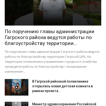
По поручению главы администрации
Гагрского района ведутся работы по
благоустройству территории...
По поручению главы администрации Гагрского района ведутся
работы по благоустройству территории Гагрской ЦРБ. На
территории поликлиники управлением городского хозяйства
проводятся работы по благоустройству:• зонирование•
озеленение•...
В Гагрской районной поликлинике
открылась новая детская комната в
рамках проекта...
Министр здравоохранения Российской