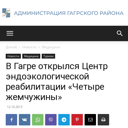
Администрация
Домой
Новости
Медицина
Новости
Медицина
Туризм
Гагрского
В Гагре открылся Центр
эндоэкологической
реабилитации «Четыре
района
жемчужины»
12.10.2013