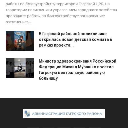
работы по благоустройству территории Гагрской ЦРБ. На
территории поликлиники управлением городского хозяйства
проводятся работы по благоустройству:• зонирование•
озеленение•...
В Гагрской районной поликлинике
открылась новая детская комната в
рамках проекта...
Министр здравоохранения Российской
Федерации Михаил Мурашко посетил
Гагрскую центральную районную
больницу