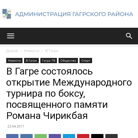
Администрация
Домой
Новости
В Гагре
Новости
В Гагре
Гагра ТВ
Общество
Спорт
Гагрского
В Гагре состоялось
открытие Международного
турнира по боксу,
района
посвященного памяти
Романа Чирикбая
22.04.2017