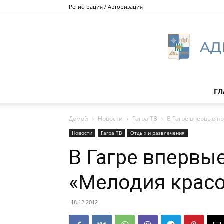
Регистрация / Авторизация
ГЛ
Домой
Новости
Гагра ТВ
В Гагре впервые п
Новости
Гагра ТВ
Отдых и развлечения
В Гагре впервы
«Мелодия крас
18.12.2012