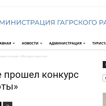
АВНАЯ
НОВОСТИ
АДМИНИСТРАЦИЯ
ТУРИС
Администрация
рошел конкурс «Мелодия красоты»
е прошел конкурс
Р
Гагрского
оты»