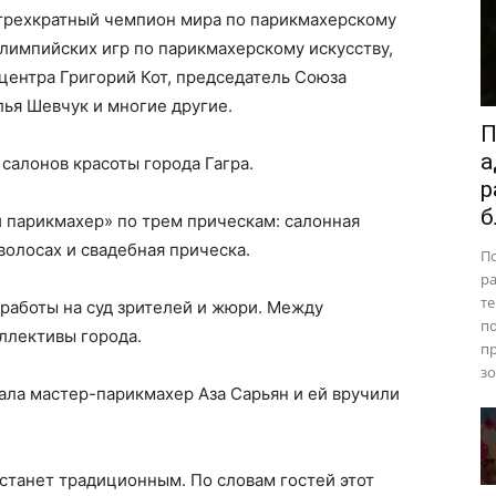
трехкратный чемпион мира по парикмахерскому
олимпийских игр по парикмахерскому искусству,
центра Григорий Кот, председатель Союза
ья Шевчук и многие другие.
П
а
салонов красоты города Гагра.
р
б
 парикмахер» по трем прическам: салонная
волосах и свадебная прическа.
П
ра
те
работы на суд зрителей и жюри. Между
п
ллективы города.
пр
зо
ала мастер-парикмахер Аза Сарьян и ей вручили
 станет традиционным. По словам гостей этот