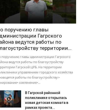
о поручению главы
дминистрации Гагрского
айона ведутся работы по
лагоустройству территории...
о поручению главы администрации Гагрского
йона ведутся работы по благоустройству
рритории Гагрской ЦРБ. На территории
оликлиники управлением городского хозяйства
оводятся работы по благоустройству:•
нирование• озеленение•...
В Гагрской районной
поликлинике открылась
новая детская комната в
рамках проекта...