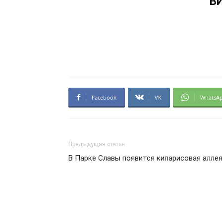
В
Facebook
VK
WhatsA
Предыдущая статья
В Парке Славы появится кипарисовая алле