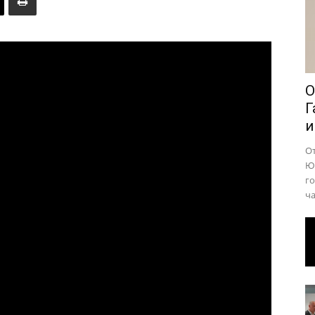
района
О
Г
и
О
Юр
го
ча