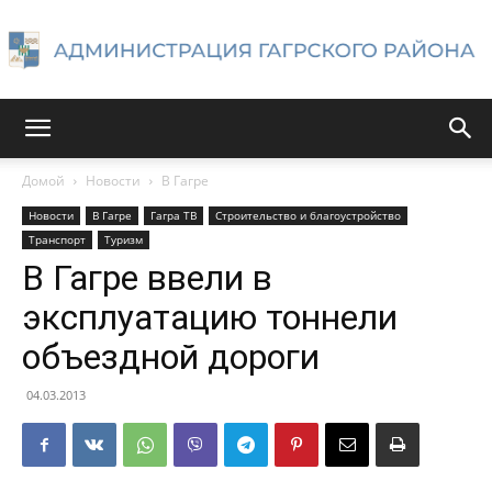
Администрация
Домой
Новости
В Гагре
Новости
В Гагре
Гагра ТВ
Строительство и благоустройство
Гагрского
Транспорт
Туризм
В Гагре ввели в
эксплуатацию тоннели
района
объездной дороги
04.03.2013