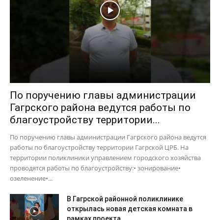
По поручению главы администрации
Гагрского района ведутся работы по
благоустройству территории...
По поручению главы администрации Гагрского района ведутся
работы по благоустройству территории Гагрской ЦРБ. На
территории поликлиники управлением городского хозяйства
проводятся работы по благоустройству:• зонирование•
озеленение•...
В Гагрской районной поликлинике
открылась новая детская комната в
рамках проекта...