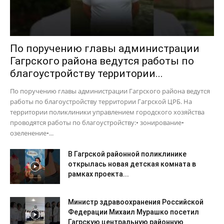
По поручению главы администрации
Гагрского района ведутся работы по
благоустройству территории...
По поручению главы администрации Гагрского района ведутся
работы по благоустройству территории Гагрской ЦРБ. На
территории поликлиники управлением городского хозяйства
проводятся работы по благоустройству:• зонирование•
озеленение•...
В Гагрской районной поликлинике
открылась новая детская комната в
рамках проекта...
Министр здравоохранения Российской
Федерации Михаил Мурашко посетил
Гагрскую центральную районную