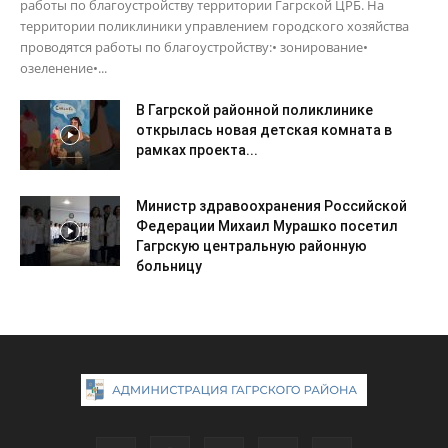
работы по благоустройству территории Гагрской ЦРБ. На
территории поликлиники управлением городского хозяйства
проводятся работы по благоустройству:• зонирование•
озеленение•...
В Гагрской районной поликлинике
открылась новая детская комната в
рамках проекта...
Министр здравоохранения Российской
Федерации Михаил Мурашко посетил
Гагрскую центральную районную
больницу