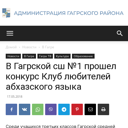
Администрация
Домой
Новости
В Гагре
Новости
В Гагре
Гагра ТВ
Культура
Образование
Гагрского
В Гагрской сш №1 прошел
конкурс Клуб любителей
абхазского языка
района
17.05.2018
Среди учащихся третьих классов Гагрской средней