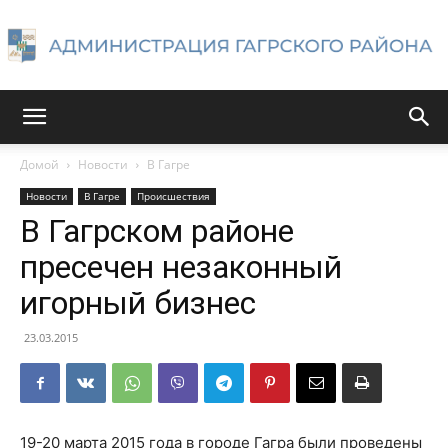
Администрация
Домой
Новости
В Гагре
Новости
В Гагре
Происшествия
Гагрского
В Гагрском районе
пресечен незаконный
игорный бизнес
района
23.03.2015
19-20 марта 2015 года в городе Гагра были проведены