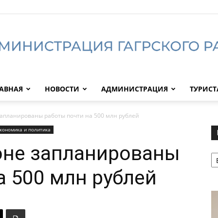
АВНАЯ
НОВОСТИ
АДМИНИСТРАЦИЯ
ТУРИС
Администрация
запланированы работы почти на 500 млн рублей
кономика и политика
оне запланированы
Р
Гагрского
а 500 млн рублей