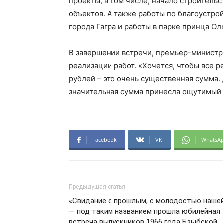
проекты, в том числе, начало строительс
объектов. А также работы по благоустро
города Гагра и работы в парке принца Ол
В завершении встречи, премьер-министр 
реализации работ. «Хочется, чтобы все 
рублей – это очень существенная сумма. 
значительная сумма принесла ощутимый р
Facebook
VK
WhatsA
Предыдущая статья
«Свидание с прошлым, с молодостью наше
— под таким названием прошла юбилейная
встреча выпускников 1966 года Бзыбской