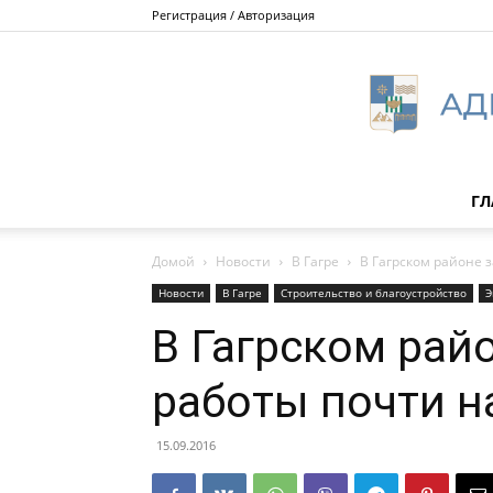
Регистрация / Авторизация
ГЛ
Домой
Новости
В Гагре
В Гагрском районе 
Новости
В Гагре
Строительство и благоустройство
Э
В Гагрском рай
работы почти н
15.09.2016