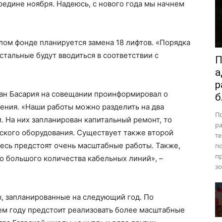
редине ноября. Надеюсь, с нового года мы начнем
лом фонде планируется замена 18 лифтов. «Порядка
стальные будут вводиться в соответствии с
П
а
р
ан Басария на совещании проинформировал о
б
ения. «Наши работы можно разделить на два
П
. На них запланирован капитальный ремонт, то
ра
еского оборудования. Существует также второй
те
десь предстоят очень масштабные работы. Также,
п
пр
о большого количества кабельных линий», –
зо
, запланированные на следующий год. По
м году предстоит реализовать более масштабные