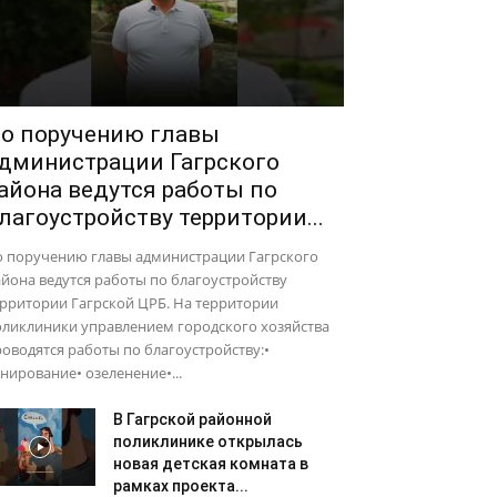
о поручению главы
дминистрации Гагрского
айона ведутся работы по
лагоустройству территории...
о поручению главы администрации Гагрского
йона ведутся работы по благоустройству
рритории Гагрской ЦРБ. На территории
оликлиники управлением городского хозяйства
оводятся работы по благоустройству:•
нирование• озеленение•...
В Гагрской районной
поликлинике открылась
новая детская комната в
рамках проекта...