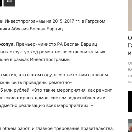
района
 Инвестпрограммы на 2015-2017 гг. в Гагрском
лики Абхазия Беслан Барциц.
О
Джопуа.
Премьер-министр РА Беслан Барциц
Г
нных структур ход ремонтно-восстановительных
и
айоне в рамках Инвестпрограммы.
О
Юр
метил, что в этом году, в соответствии с планом
го
ча
олжны быть проведены ремонтно-
5 млн рублей. «Это такие мероприятия, как ремонт
ногоквартирных домов, систем водоснабжения и
едметно реализацию всех мероприятий», –
 объем работ, и главное требование правительства,