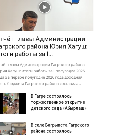
тчёт главы Администрации
агрского района Юрия Хагуш:
тоги работы за I...
тчёт главы Администрации Гагрского района
ия Хагуш: итоги работы за I полугодие 2026
да За первое полугодие 2026 года доходная
сть бюджета Гагрского района составила...
В Гагре состоялось
торжественное открытие
детского сада «Абырлаш»
В селе Багрыпста Гагрского
района состоялось