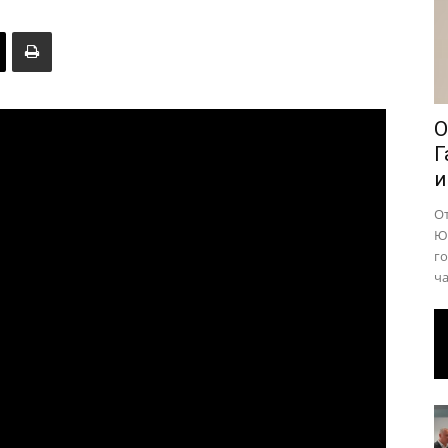
района
О
Г
и
О
Юр
го
ча