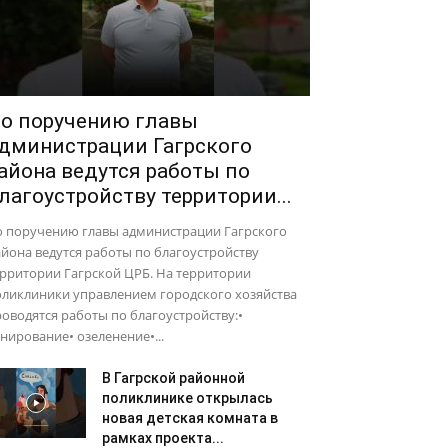
о поручению главы
дминистрации Гагрского
айона ведутся работы по
лагоустройству территории...
о поручению главы администрации Гагрского
йона ведутся работы по благоустройству
рритории Гагрской ЦРБ. На территории
оликлиники управлением городского хозяйства
оводятся работы по благоустройству:•
нирование• озеленение•...
В Гагрской районной
поликлинике открылась
новая детская комната в
рамках проекта...