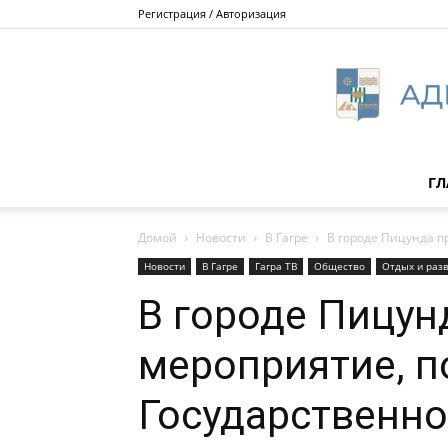
Регистрация / Авторизация
ГЛ
Домой
Новости
В Гагре
В городе Пицунда п
Новости
В Гагре
Гагра ТВ
Общество
Отдых и раз
В городе Пицун
мероприятие, 
Государственно