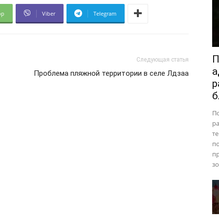
pp
Viber
Telegram
П
Следующая статья
а
Проблема пляжной территории в селе Лдзаа
р
б
П
ра
те
п
пр
зо