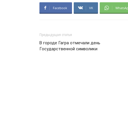
Facebook
VK
WhatsA
Предыдущая статья
В городе Гагра отмечали день
Государственной символики