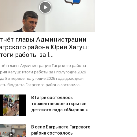
тчёт главы Администрации
агрского района Юрия Хагуш:
тоги работы за I...
тчёт главы Администрации Гагрского района
ия Хагуш: итоги работы за I полугодие 2026
да За первое полугодие 2026 года доходная
сть бюджета Гагрского района составила...
В Гагре состоялось
торжественное открытие
детского сада «Абырлаш»
В селе Багрыпста Гагрского
района состоялось