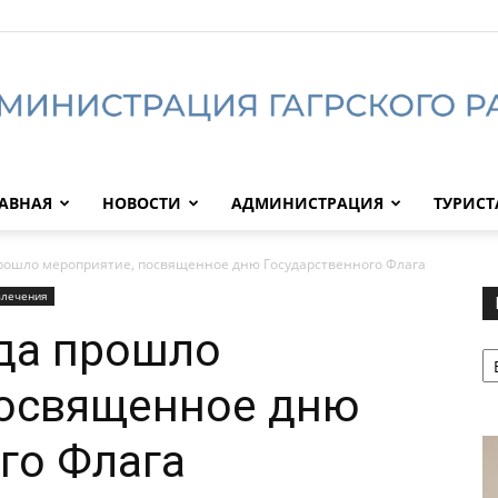
АВНАЯ
НОВОСТИ
АДМИНИСТРАЦИЯ
ТУРИС
Администрация
рошло мероприятие, посвященное дню Государственного Флага
влечения
да прошло
Р
Гагрского
посвященное дню
го Флага