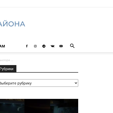
ТАМ
лора ...
Рубрики
убрики