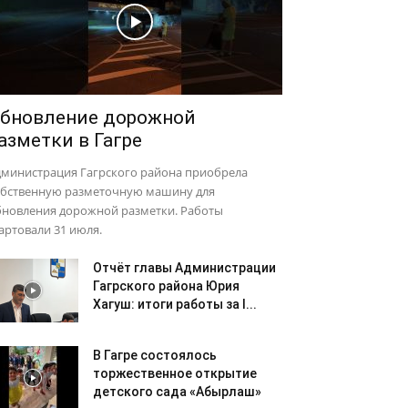
бновление дорожной
азметки в Гагре
дминистрация Гагрского района приобрела
обственную разметочную машину для
бновления дорожной разметки. Работы
артовали 31 июля.
Отчёт главы Администрации
Гагрского района Юрия
Хагуш: итоги работы за I...
В Гагре состоялось
торжественное открытие
детского сада «Абырлаш»