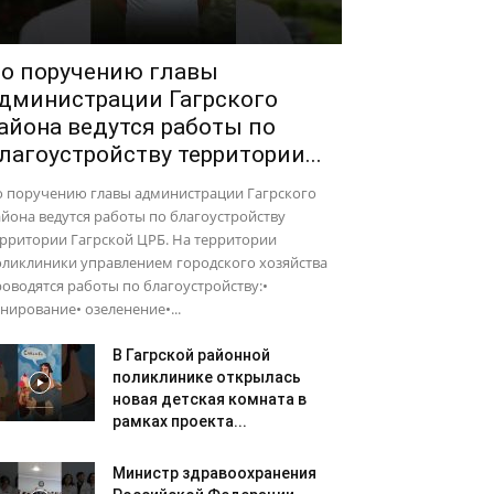
о поручению главы
дминистрации Гагрского
айона ведутся работы по
лагоустройству территории...
о поручению главы администрации Гагрского
йона ведутся работы по благоустройству
рритории Гагрской ЦРБ. На территории
оликлиники управлением городского хозяйства
оводятся работы по благоустройству:•
нирование• озеленение•...
В Гагрской районной
поликлинике открылась
новая детская комната в
рамках проекта...
Министр здравоохранения