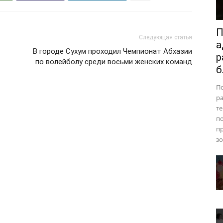
П
Следующая статья
а
В городе Сухум проходил Чемпионат Абхазии
р
по волейболу среди восьми женских команд
б
П
ра
те
п
пр
зо