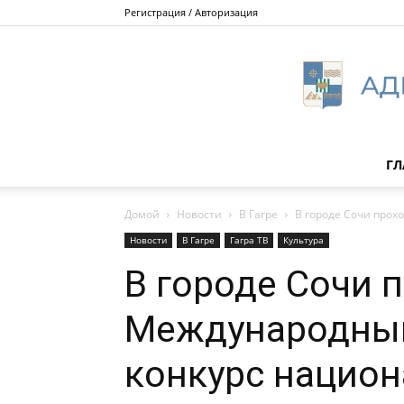
Регистрация / Авторизация
ГЛ
Домой
Новости
В Гагре
В городе Сочи прох
Новости
В Гагре
Гагра ТВ
Культура
В городе Сочи 
Международный
конкурс национ