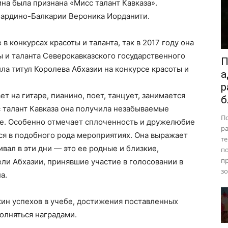
на была признана «Мисс талант Кавказа».
бардино-Балкарии Вероника Иорданити.
в конкурсах красоты и таланта, так в 2017 году она
ы и таланта Северокавказского государственного
П
ила титул Королева Абхазии на конкурсе красоты и
а
р
т на гитаре, пианино, поет, танцует, занимается
б
 талант Кавказа она получила незабываемые
П
се. Особенно отмечает сплоченность и дружелюбие
ра
тся в подобного рода мероприятиях. Она выражает
те
вал в эти дни — это ее родные и близкие,
п
пр
ели Абхазии, принявшие участие в голосовании в
зо
а.
ин успехов в учебе, достижения поставленных
олняться наградами.