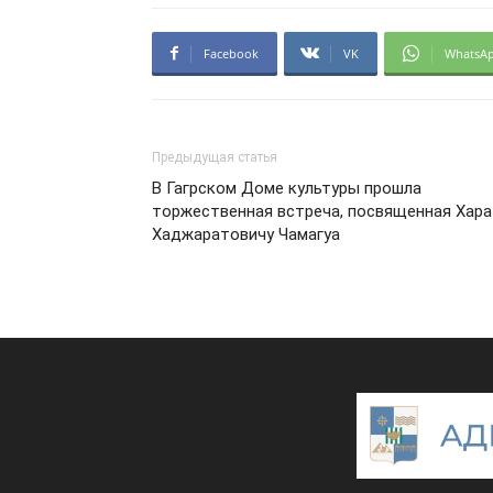
Facebook
VK
WhatsA
Предыдущая статья
В Гагрском Доме культуры прошла
торжественная встреча, посвященная Хара
Хаджаратовичу Чамагуа