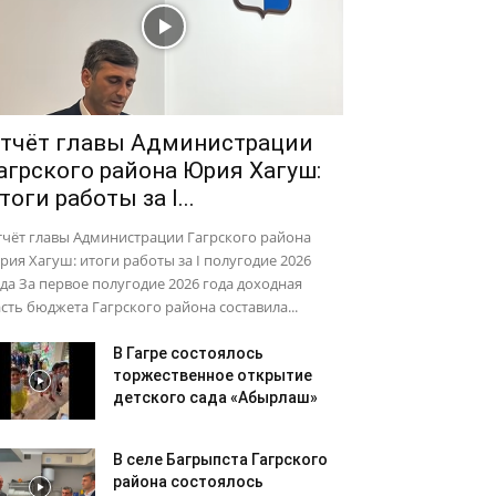
тчёт главы Администрации
агрского района Юрия Хагуш:
тоги работы за I...
тчёт главы Администрации Гагрского района
ия Хагуш: итоги работы за I полугодие 2026
да За первое полугодие 2026 года доходная
сть бюджета Гагрского района составила...
В Гагре состоялось
торжественное открытие
детского сада «Абырлаш»
В селе Багрыпста Гагрского
района состоялось