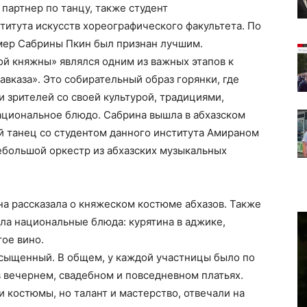
партнер по танцу, также студент
титута искусств хореографического факультета. По
омер Сабрины Пкин был признан лучшим.
й княжны» являлся одним из важных этапов к
авказа». Это собирательный образ горянки, где
 зрителей со своей культурой, традициями,
ациональное блюдо. Сабрина вышла в абхазском
й танец со студентом данного института Амираном
ебольшой оркестр из абхазских музыкальных
а рассказала о княжеском костюме абхазов. Также
ала национальные блюда: курятина в аджике,
тое вино.
сыщенный. В общем, у каждой участницы было по
в вечернем, свадебном и повседневном платьях.
 костюмы, но талант и мастерство, отвечали на