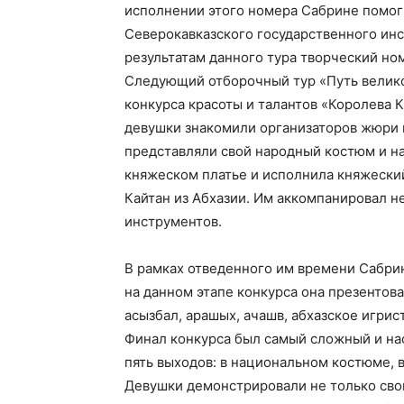
исполнении этого номера Сабрине помог 
Северокавказского государственного инс
результатам данного тура творческий н
Следующий отборочный тур «Путь велико
конкурса красоты и талантов «Королева К
девушки знакомили организаторов жюри и
представляли свой народный костюм и н
княжеском платье и исполнила княжески
Кайтан из Абхазии. Им аккомпанировал н
инструментов.
В рамках отведенного им времени Сабрин
на данном этапе конкурса она презентов
асызбал, арашых, ачашв, абхазское игрис
Финал конкурса был самый сложный и на
пять выходов: в национальном костюме, 
Девушки демонстрировали не только свои