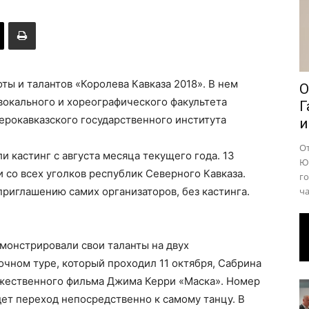
района
ты и талантов «Королева Кавказа 2018». В нем
О
 вокального и хореографического факультета
Г
ерокавказского государственного института
и
О
 кастинг с августа месяца текущего года. 13
Юр
 со всех уголков республик Северного Кавказа.
го
приглашению самих организаторов, без кастинга.
ча
монстрировали свои таланты на двух
очном туре, который проходил 11 октября, Сабрина
ожественного фильма Джима Керри «Маска». Номер
дет переход непосредственно к самому танцу. В