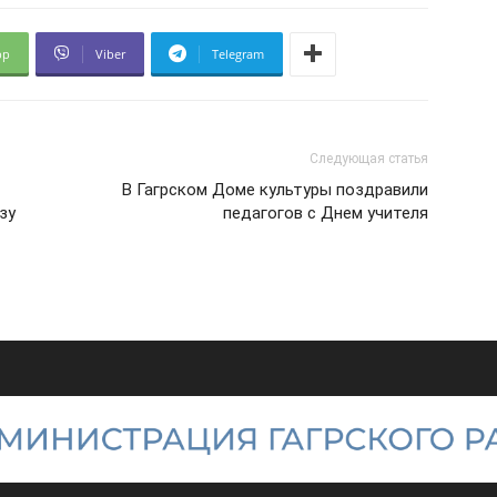
pp
Viber
Telegram
Следующая статья
В Гагрском Доме культуры поздравили
зу
педагогов с Днем учителя