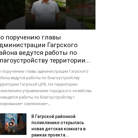
о поручению главы
дминистрации Гагрского
айона ведутся работы по
лагоустройству территории...
о поручению главы администрации Гагрского
йона ведутся работы по благоустройству
рритории Гагрской ЦРБ. На территории
оликлиники управлением городского хозяйства
оводятся работы по благоустройству:•
нирование• озеленение•...
В Гагрской районной
поликлинике открылась
новая детская комната в
рамках проекта...