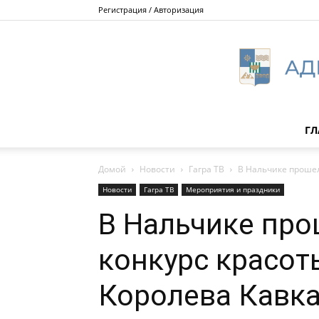
Регистрация / Авторизация
ГЛ
Домой
Новости
Гагра ТВ
В Нальчике прошел
Новости
Гагра ТВ
Мероприятия и праздники
В Нальчике пр
конкурс красот
Королева Кавка