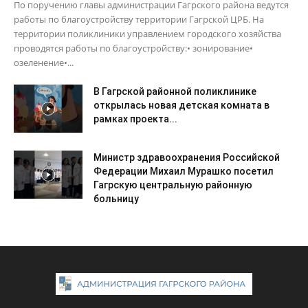
По поручению главы администрации Гагрского района ведутся
работы по благоустройству территории Гагрской ЦРБ. На
территории поликлиники управлением городского хозяйства
проводятся работы по благоустройству:• зонирование•
озеленение•...
В Гагрской районной поликлинике
открылась новая детская комната в
рамках проекта...
Министр здравоохранения Российской
Федерации Михаил Мурашко посетил
Гагрскую центральную районную
больницу