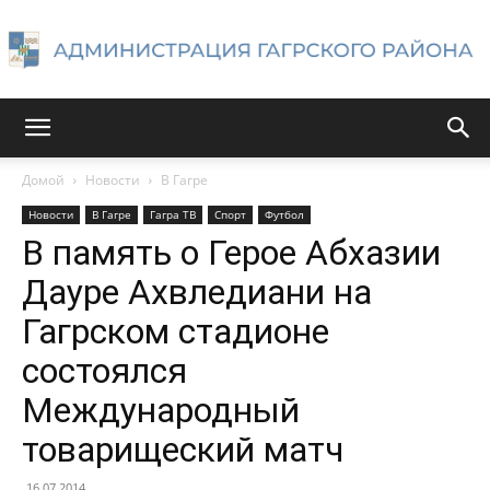
Администрация
Домой
Новости
В Гагре
Новости
В Гагре
Гагра ТВ
Спорт
Футбол
Гагрского
В память о Герое Абхазии
Дауре Ахвледиани на
Гагрском стадионе
района
состоялся
Международный
товарищеский матч
16.07.2014