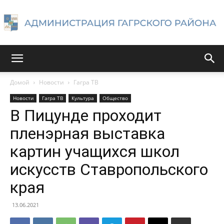
Администрация
Домой
Новости
Гагра ТВ
Новости
Гагра ТВ
Культура
Общество
Гагрского
В Пицунде проходит
пленэрная выставка
картин учащихся школ
района
искусств Ставропольского
края
13.06.2021