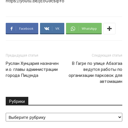
https://youtu.be/jEoG9csIpYo
Facebook
VK
WhatsApp
Предыдущая статья
Следующая статья
Руслан Хунцария назначен
В Гагре по улице Абазгаа
и.о. главы администрации
ведутся работы по
города Пицунда
организации парковок для
автомашин
Рубрики
Рубрики