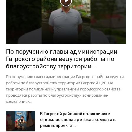
По поручению главы администрации
Гагрского района ведутся работы по
благоустройству территории...
По поручению главы администрации Гагрского района ведутся
работы по благоустройству территории Гагрской ЦРБ. На
территории поликлиники управлением городского хозяйства
проводятся работы по благоустройству:• зонирование•
озеленение•...
В Гагрской районной поликлинике
открылась новая детская комната в
рамках проекта...