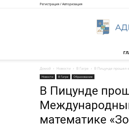
Регистрация / Авторизация
ГЛ
Домой
Новости
В Гагре
В Пицунде прошел 
Новости
В Гагре
Образование
В Пицунде про
Международный
математике «Зо