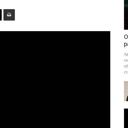
района
О
р
А
с
о
ст