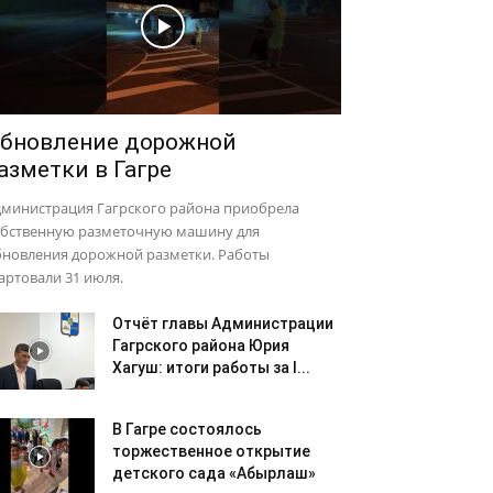
бновление дорожной
азметки в Гагре
дминистрация Гагрского района приобрела
обственную разметочную машину для
бновления дорожной разметки. Работы
артовали 31 июля.
Отчёт главы Администрации
Гагрского района Юрия
Хагуш: итоги работы за I...
В Гагре состоялось
торжественное открытие
детского сада «Абырлаш»