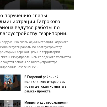
о поручению главы
дминистрации Гагрского
айона ведутся работы по
лагоустройству территории...
о поручению главы администрации Гагрского
йона ведутся работы по благоустройству
рритории Гагрской ЦРБ. На территории
оликлиники управлением городского хозяйства
оводятся работы по благоустройству:•
нирование• озеленение•...
В Гагрской районной
поликлинике открылась
новая детская комната в
рамках проекта...
Министр здравоохранения