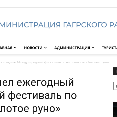
АВНАЯ
НОВОСТИ
АДМИНИСТРАЦИЯ
ТУРИС
Администрация
ежегодный Международный фестиваль по математике «Золотое руно»
шел ежегодный
Р
Гагрского
 фестиваль по
лотое руно»