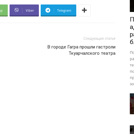
pp
Viber
Telegram
П
а
р
Следующая статья
б
В городе Гагра прошли гастроли
П
Ткуарчалского театра
ра
те
п
пр
зо