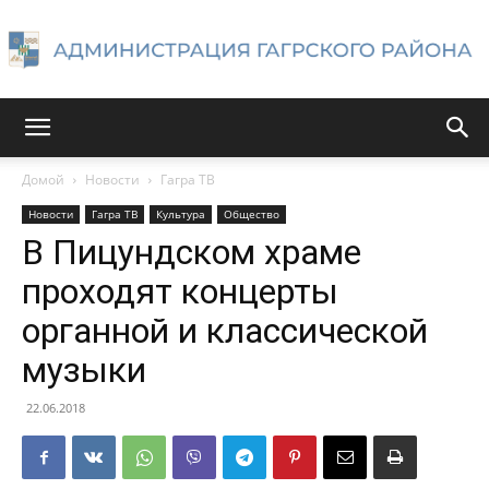
Администрация
Домой
Новости
Гагра ТВ
Новости
Гагра ТВ
Культура
Общество
Гагрского
В Пицундском храме
проходят концерты
органной и классической
района
музыки
22.06.2018