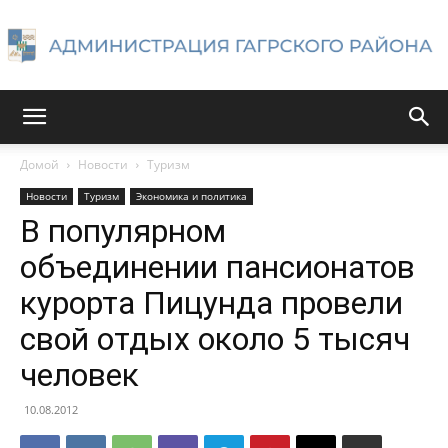
Администрация
Домой
Новости
Туризм
Новости
Туризм
Экономика и политика
Гагрского
В популярном
объединении пансионатов
курорта Пицунда провели
района
свой отдых около 5 тысяч
человек
10.08.2012