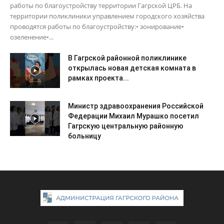
работы по благоустройству территории Гагрской ЦРБ. На
территории поликлиники управлением городского хозяйства
проводятся работы по благоустройству:• зонирование•
озеленение•...
В Гагрской районной поликлинике
открылась новая детская комната в
рамках проекта...
Министр здравоохранения Российской
Федерации Михаил Мурашко посетил
Гагрскую центральную районную
больницу