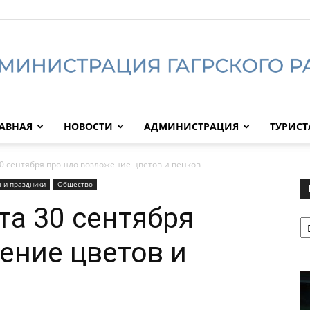
АВНАЯ
НОВОСТИ
АДМИНИСТРАЦИЯ
ТУРИС
Администрация
30 сентября прошло возложение цветов и венков
 и праздники
Общество
та 30 сентября
Р
Гагрского
ение цветов и