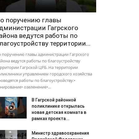
о поручению главы
дминистрации Гагрского
айона ведутся работы по
лагоустройству территории...
о поручению главы администрации Гагрского
йона ведутся работы по благоустройству
рритории Гагрской ЦРБ. На территории
оликлиники управлением городского хозяйства
оводятся работы по благоустройству:•
нирование• озеленение•...
В Гагрской районной
поликлинике открылась
новая детская комната в
рамках проекта...
Министр здравоохранения