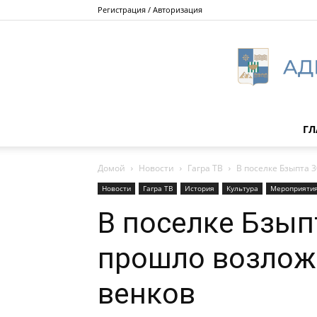
Регистрация / Авторизация
ГЛ
Домой
Новости
Гагра ТВ
В поселке Бзыпта 
Новости
Гагра ТВ
История
Культура
Мероприятия
В поселке Бзып
прошло возлож
венков