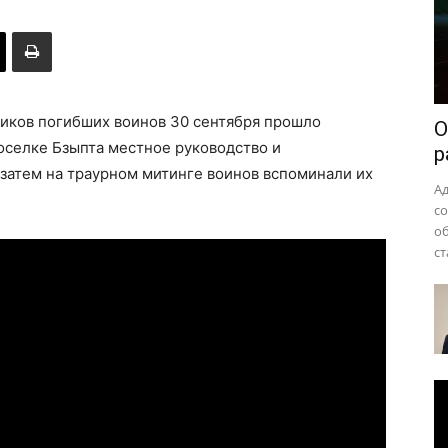
района
тников погибших воинов 30 сентября прошло
О
поселке Бзыпта местное руководство и
р
затем на траурном митинге воинов вспоминали их
А
с
о
ст