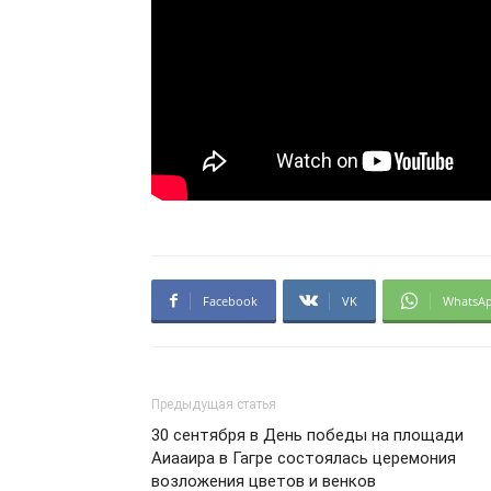
Facebook
VK
WhatsA
Предыдущая статья
30 сентября в День победы на площади
Аиааира в Гагре состоялась церемония
возложения цветов и венков