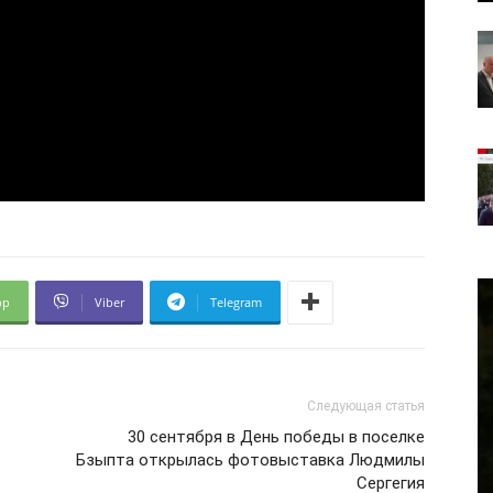
pp
Viber
Telegram
Следующая статья
30 сентября в День победы в поселке
Бзыпта открылась фотовыставка Людмилы
Сергегия