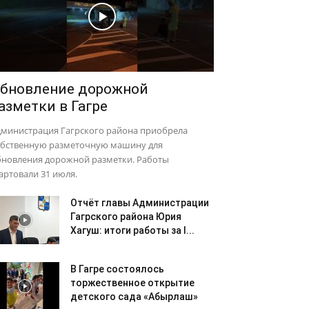
бновление дорожной
азметки в Гагре
дминистрация Гагрского района приобрела
обственную разметочную машину для
бновления дорожной разметки. Работы
артовали 31 июля.
Отчёт главы Администрации
Гагрского района Юрия
Хагуш: итоги работы за I...
В Гагре состоялось
торжественное открытие
детского сада «Абырлаш»