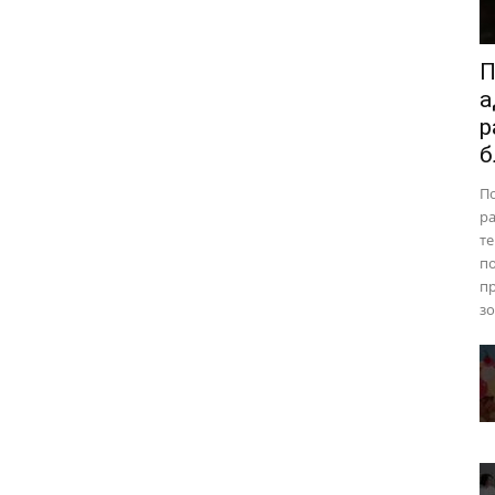
П
а
р
б
П
ра
те
п
пр
зо