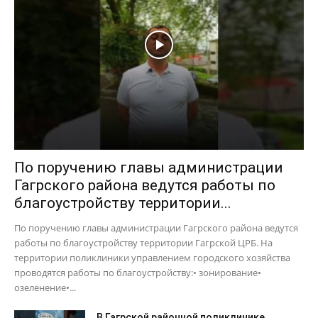
По поручению главы администрации
Гагрского района ведутся работы по
благоустройству территории...
По поручению главы администрации Гагрского района ведутся
работы по благоустройству территории Гагрской ЦРБ. На
территории поликлиники управлением городского хозяйства
проводятся работы по благоустройству:• зонирование•
озеленение•...
В Гагрской районной поликлинике