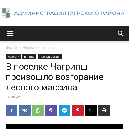
Администрация
Домой
Новости
В Гагре
Новости
В Гагре
Происшествия
Гагрского
В поселке Чагрипш
произошло возгорание
лесного массива
района
08.09.2015